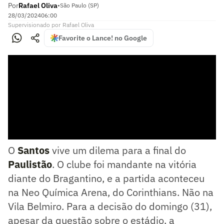
Por
Rafael Oliva
•
São Paulo (SP)
28/03/2024
06:00
Supervisionado
por
Rafael Oliva
Favorite o Lance! no Google
O
Santos
vive um dilema para a final do
Paulistão
. O clube foi mandante na vitória
diante do Bragantino, e a partida aconteceu
na Neo Química Arena, do Corinthians. Não na
Vila Belmiro. Para a decisão do domingo (31),
apesar da questão sobre o estádio, a