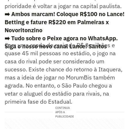
prioridade é voltar a jogar na capital paulista.
➡️ Ambos marcam! Coloque R$100 no Lance!
Betting e fature R$220 em Palmeiras x
Novoritonzino
➡️ Tudo sobre o Peixe agora no WhatsApp.
Com uma renda de mais de R$ 3 milhões e
Siga o nosso novo canal Lance! Santos
quase 45 mil pessoas no estádio, o jogo na
casa do rival pode ser considerado um
sucesso. Existe chance do retorno à Itaquera,
mas a ideia de jogar no MorumBis também
agrada. No entanto, o São Paulo chegou a
vetar o aluguel do estádio para rivais, na
primeira fase do Estadual.
CONTINUA
APÓS A
PUBLICIDADE