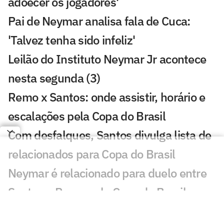
adoecer os jogadores'
Pai de Neymar analisa fala de Cuca:
'Talvez tenha sido infeliz'
Leilão do Instituto Neymar Jr acontece
nesta segunda (3)
Remo x Santos: onde assistir, horário e
escalações pela Copa do Brasil
Com desfalques, Santos divulga lista de
relacionados para Copa do Brasil
Neymar é relacionado para duelo entre
Santos e Remo pela Copa do Brasil
Análise tática do Guffo: os destaques da