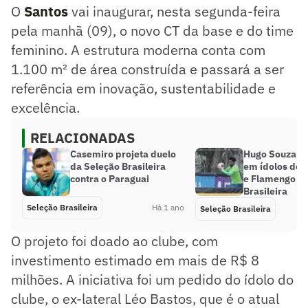
O
Santos
vai inaugurar, nesta segunda-feira
pela manhã (09), o novo CT da base e do time
feminino. A estrutura moderna conta com
1.100 m² de área construída e passará a ser
referência em inovação, sustentabilidade e
excelência.
RELACIONADAS
Casemiro projeta duelo
Hugo Souza se
da Seleção Brasileira
em ídolos de 
contra o Paraguai
e Flamengo na
Brasileira
Seleção Brasileira
Há 1 ano
Seleção Brasileira
O projeto foi doado ao clube, com
investimento estimado em mais de R$ 8
milhões. A iniciativa foi um pedido do ídolo do
clube, o ex-lateral Léo Bastos, que é o atual