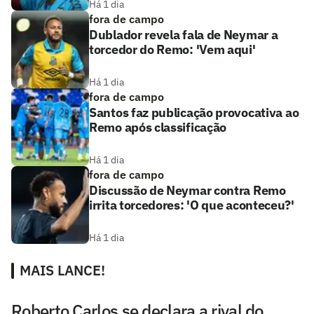
Há 1 dia
fora de campo
Dublador revela fala de Neymar a
torcedor do Remo: 'Vem aqui'
Há 1 dia
fora de campo
Santos faz publicação provocativa ao
Remo após classificação
Há 1 dia
fora de campo
Discussão de Neymar contra Remo
irrita torcedores: 'O que aconteceu?'
Há 1 dia
MAIS LANCE!
Roberto Carlos se declara a rival do