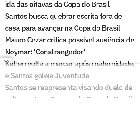
ida das oitavas da Copa do Brasil
Santos busca quebrar escrita fora de
casa para avançar na Copa do Brasil
Mauro Cezar critica possível ausência de
Neymar: 'Constrangedor'
Ketlen volta a marcar após maternidade,
e Santos goleia Juventude
Santos se reapresenta visando duelo de
volta contra o Remo pela Copa do Brasil
Leitura labial revela provocações com
Neymar em Santos x Remo
Problemas defensivos do Santos podem