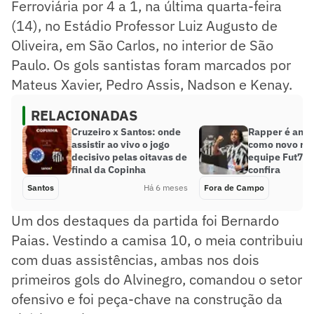
Ferroviária por 4 a 1, na última quarta-feira
(14), no Estádio Professor Luiz Augusto de
Oliveira, em São Carlos, no interior de São
Paulo. Os gols santistas foram marcados por
Mateus Xavier, Pedro Assis, Nadson e Kenay.
RELACIONADAS
Cruzeiro x Santos: onde
Rapper é anu
assistir ao vivo o jogo
como novo ref
decisivo pelas oitavas de
equipe Fut7 d
final da Copinha
confira
Santos
Há 6 meses
Fora de Campo
Um dos destaques da partida foi Bernardo
Paias. Vestindo a camisa 10, o meia contribuiu
com duas assistências, ambas nos dois
primeiros gols do Alvinegro, comandou o setor
ofensivo e foi peça-chave na construção da