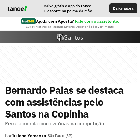
Baixe grátis o app do Lance!
Baixe agora
O esporte na palma da mão.
Ajuda com Aposta?
Fale com o assistente.
18+ Ministério da Fazenda adverte: Aposta não é investimento
Santos
Bernardo Paias se destaca
com assistências pelo
Santos na Copinha
Peixe acumula cinco vitórias na competição
Por
Juliana Yamaoka
•
São Paulo (SP)