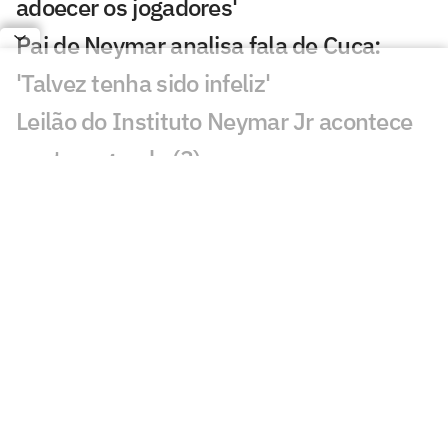
adoecer os jogadores'
Pai de Neymar analisa fala de Cuca:
'Talvez tenha sido infeliz'
Leilão do Instituto Neymar Jr acontece
nesta segunda (3)
Remo x Santos: onde assistir, horário e
escalações pela Copa do Brasil
Com desfalques, Santos divulga lista de
relacionados para Copa do Brasil
Neymar é relacionado para duelo entre
Santos e Remo pela Copa do Brasil
Análise tática do Guffo: os destaques da