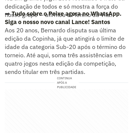
dedicação de todos e só mostra a força do
➡️
Tudo sobre o Peixe agora no WhatsApp.
nosso grupo — afirmou o Menino da Vila.
Siga o nosso novo canal Lance! Santos
Aos 20 anos, Bernardo disputa sua última
edição da Copinha, já que atingirá o limite de
idade da categoria Sub-20 após o término do
torneio. Até aqui, soma três assistências em
quatro jogos nesta edição da competição,
sendo titular em três partidas.
CONTINUA
APÓS A
PUBLICIDADE