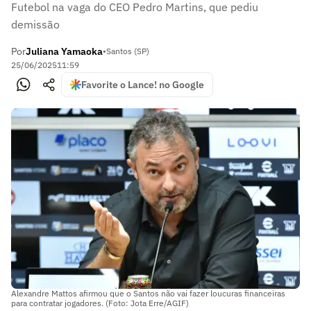
Futebol na vaga do CEO Pedro Martins, que pediu
demissão
Por
Juliana Yamaoka
•
Santos (SP)
25/06/2025
11:59
Favorite o Lance! no Google
Alexandre Mattos afirmou que o Santos não vai fazer loucuras financeiras
para contratar jogadores. (Foto: Jota Erre/AGIF)