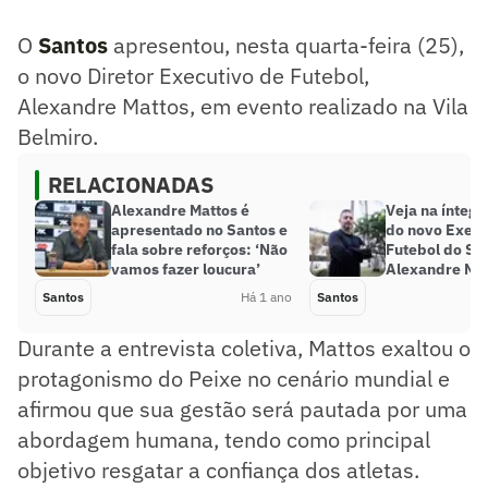
O
Santos
apresentou, nesta quarta-feira (25),
o novo Diretor Executivo de Futebol,
Alexandre Mattos, em evento realizado na Vila
Belmiro.
RELACIONADAS
Alexandre Mattos é
Veja na íntegr
apresentado no Santos e
do novo Execu
fala sobre reforços: ‘Não
Futebol do Sa
vamos fazer loucura’
Alexandre Ma
Santos
Há 1 ano
Santos
Durante a entrevista coletiva, Mattos exaltou o
protagonismo do Peixe no cenário mundial e
afirmou que sua gestão será pautada por uma
abordagem humana, tendo como principal
objetivo resgatar a confiança dos atletas.