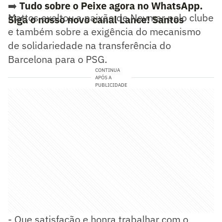
➡️
Tudo sobre o Peixe agora no WhatsApp.
Mattos exaltou a paixão de Neymar pelo clube
Siga o nosso novo canal Lance! Santos
e também sobre a exigência do mecanismo
de solidariedade na transferência do
Barcelona para o PSG.
CONTINUA
APÓS A
PUBLICIDADE
- Que satisfação e honra trabalhar com o