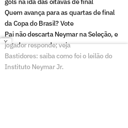
gols na ida das oitavas de final
Quem avança para as quartas de final
da Copa do Brasil? Vote
Pai não descarta Neymar na Seleção, e
jogador responde; veja
Bastidores: saiba como foi o leilão do
Instituto Neymar Jr.
Neymar marca presença em leilão e
abre jogo sobre aposentadoria
Neymar critica parte da imprensa: 'Vai
adoecer os jogadores'
Pai de Neymar analisa fala de Cuca: