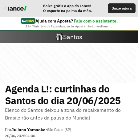
Baixe grátis o app do Lance!
Baixe agora
O esporte na palma da mão.
Ajuda com Aposta?
Fale com o assistente.
18+ Ministério da Fazenda adverte: Aposta não é investimento
Santos
Agenda L!: curtinhas do
Santos do dia 20/06/2025
Elenco do Santos deixou a zona do rebaixamento do
Brasileirão antes da pausa do Mundial
Por
Juliana Yamaoka
•
São Paulo (SP)
20/06/2025
04:00