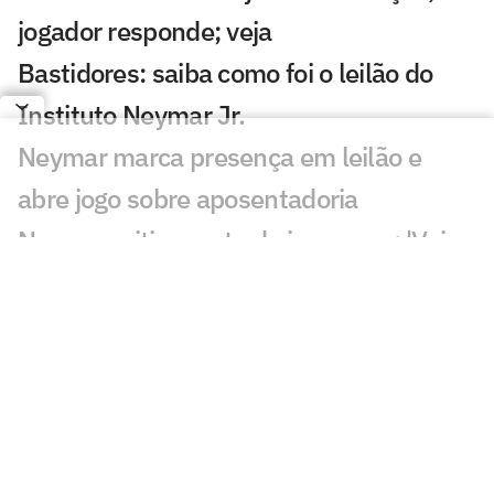
jogador responde; veja
Bastidores: saiba como foi o leilão do
Instituto Neymar Jr.
Neymar marca presença em leilão e
abre jogo sobre aposentadoria
Neymar critica parte da imprensa: 'Vai
adoecer os jogadores'
Pai de Neymar analisa fala de Cuca:
'Talvez tenha sido infeliz'
Leilão do Instituto Neymar Jr acontece
nesta segunda (3)
Remo x Santos: onde assistir, horário e