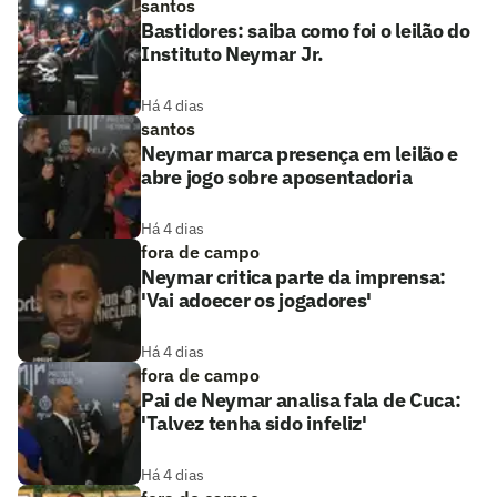
santos
Bastidores: saiba como foi o leilão do
Instituto Neymar Jr.
Há 4 dias
santos
Neymar marca presença em leilão e
abre jogo sobre aposentadoria
Há 4 dias
fora de campo
Neymar critica parte da imprensa:
'Vai adoecer os jogadores'
Há 4 dias
fora de campo
Pai de Neymar analisa fala de Cuca:
'Talvez tenha sido infeliz'
Há 4 dias