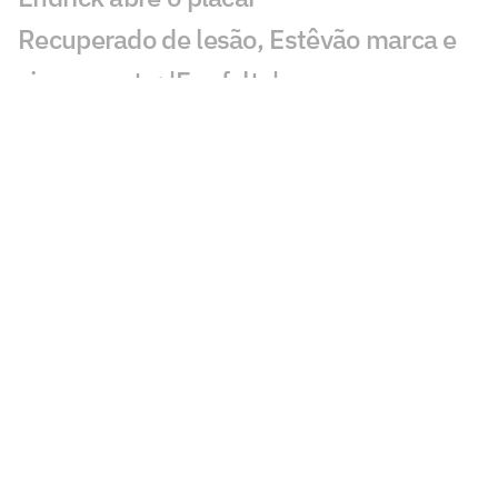
Recuperado de lesão, Estêvão marca e
vira assunto: 'Fez falta'
Copa impulsiona destaques do
Palmeiras em sequência decisiva por
títulos
Escalação: Gómez sofre lesão, e
Paulinho retorna ao Palmeiras
Palmeiras responde Roberto Carlos, que
pediu desculpas por jogar no Corinthians
Lateral do Palmeiras explica polêmica
com pai e Corinthians