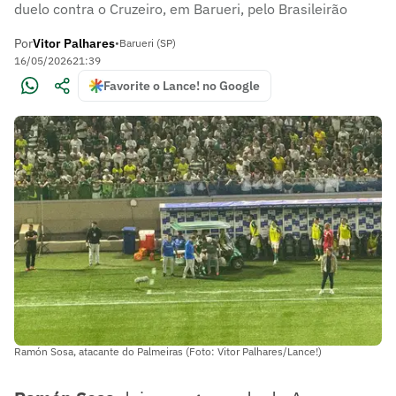
duelo contra o Cruzeiro, em Barueri, pelo Brasileirão
Por
Vitor Palhares
•
Barueri (SP)
16/05/2026
21:39
Favorite o Lance! no Google
Ramón Sosa, atacante do Palmeiras (Foto: Vitor Palhares/Lance!)