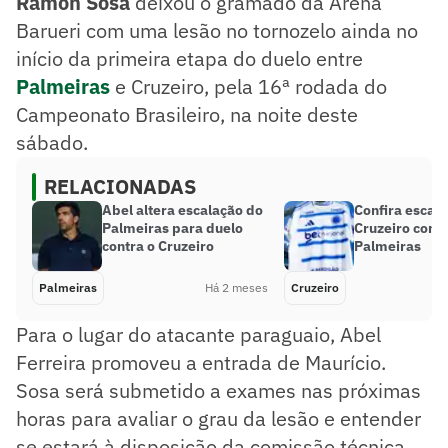
Ramón Sosa
deixou o gramado da Arena
Barueri com uma lesão no tornozelo ainda no
início da primeira etapa do duelo entre
Palmeiras
e Cruzeiro, pela 16ª rodada do
Campeonato Brasileiro, na noite deste
sábado.
RELACIONADAS
Abel altera escalação do
Confira escal
Palmeiras para duelo
Cruzeiro contr
contra o Cruzeiro
Palmeiras
Palmeiras
Há 2 meses
Cruzeiro
Para o lugar do atacante paraguaio, Abel
Ferreira promoveu a entrada de Maurício.
Sosa será submetido a exames nas próximas
horas para avaliar o grau da lesão e entender
se estará à disposição da comissão técnica