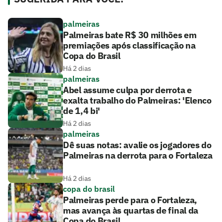
palmeiras
Palmeiras bate R$ 30 milhões em
premiações após classificação na
Copa do Brasil
Há 2 dias
palmeiras
Abel assume culpa por derrota e
exalta trabalho do Palmeiras: 'Elenco
de 1,4 bi'
Há 2 dias
palmeiras
Dê suas notas: avalie os jogadores do
Palmeiras na derrota para o Fortaleza
Há 2 dias
copa do brasil
Palmeiras perde para o Fortaleza,
mas avança às quartas de final da
Copa do Brasil