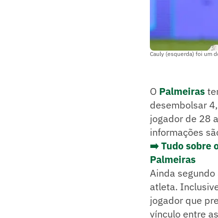
Cauly (esquerda) foi um d
O
Palmeiras
te
desembolsar 4,5
jogador de 28 a
informações são
➡️ Tudo sobre 
Palmeiras
Ainda segundo a
atleta. Inclusi
jogador que pre
vínculo entre a