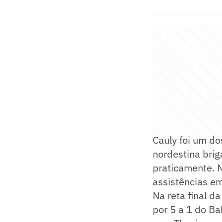
Cauly foi um d
nordestina bri
praticamente. N
assistências em
Na reta final da
por 5 a 1 do Ba