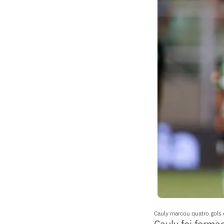
Cauly marcou quatro gols 
Cauly foi form