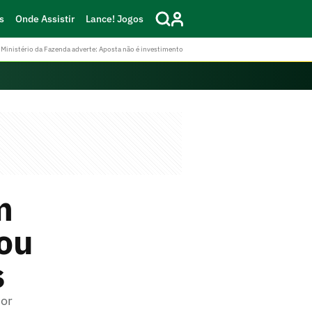
s
Onde Assistir
Lance! Jogos
Ministério da Fazenda adverte: Aposta não é investimento
m
cou
s
dor