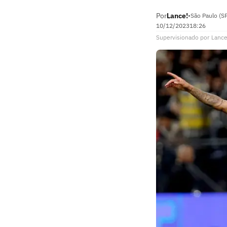
Por
Lance!
•
São Paulo (S
10/12/2023
18:26
Supervisionado
por
Lance