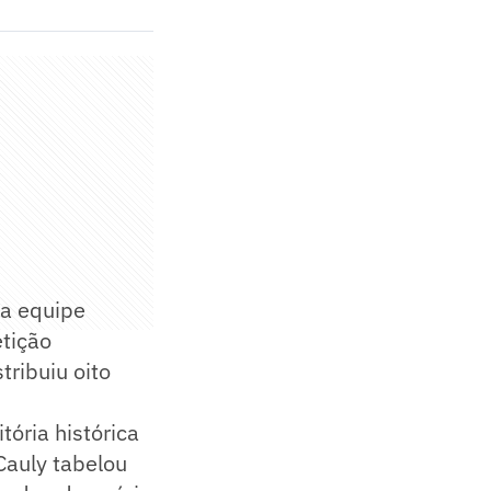
a equipe
tição
ribuiu oito
tória histórica
Cauly tabelou