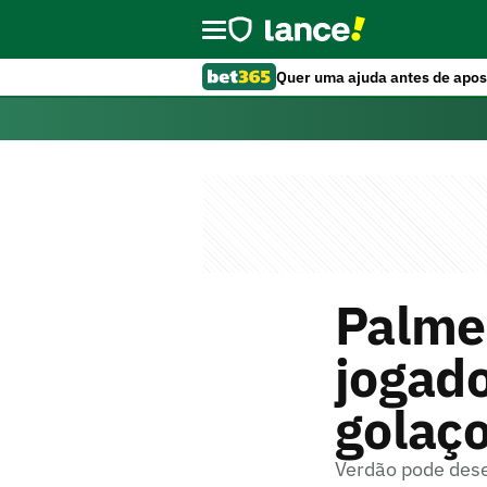
Quer uma ajuda antes de apos
Palme
jogad
golaço
Verdão pode dese