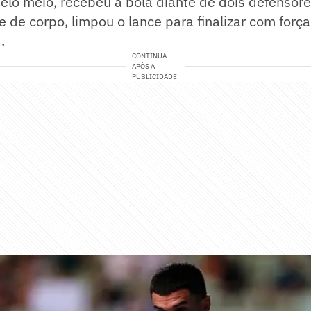
lo meio, recebeu a bola diante de dois defensore
e de corpo, limpou o lance para finalizar com força
.
CONTINUA
APÓS A
PUBLICIDADE