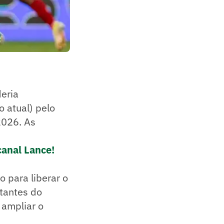
eria
 atual) pelo
2026. As
canal Lance!
o para liberar o
ntantes do
 ampliar o