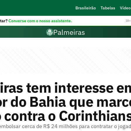
Brasileirão
Tabelas
Vídeo
tar?
Converse com o nosso assistente.
18+ 
Palmeiras
iras tem interesse e
or do Bahia que mar
 contra o Corinthian
mbolsar cerca de R$ 24 milhões para contratar o joga