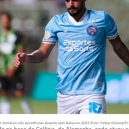
e distribuiu oito assistências atuando pelo Bahia em 2023 (Foto: Felipe Oliveira/EC
ado na base do Colônia, da Alemanha, onde atuou 