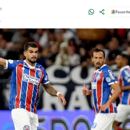
P)
Favorit
!