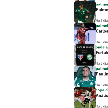
palmei
Palme
Há 3 dia
palmei
Carlos
Há 3 dia
onde as
Fortal
Há 3 dia
palmei
Paulin
Há 3 dia
copa d
Anális
Há 3 dia