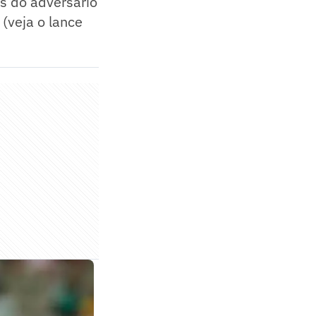
s do adversário
 (veja o lance