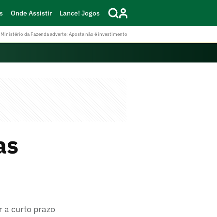
s
Onde Assistir
Lance! Jogos
Ministério da Fazenda adverte: Aposta não é investimento
as
r a curto prazo