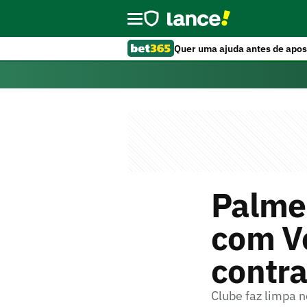
Quer uma ajuda antes de apos
Palmei
com V
contra
Clube faz limpa n