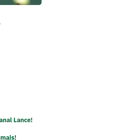
e
anal Lance!
 mais!