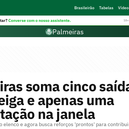
Brasileirão
Tabelas
Vídeo
tar?
Converse com o nosso assistente.
18+ 
Palmeiras
ras soma cinco saíd
eiga e apenas uma
tação na janela
o elenco e agora busca reforços 'prontos' para contribui