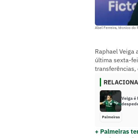
Abel Ferreira, técnico d
Raphael Veiga 
última sexta-fe
transferências,
RELACION
Veiga é 
despede
Palmeiras
+ Palmeiras te