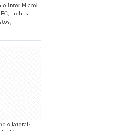
 o Inter Miami
n FC, ambos
stos,
o o lateral-