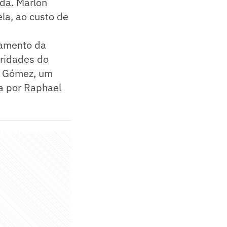
ada. Marlon
ela, ao custo de
ramento da
oridades do
o Gómez, um
a por Raphael