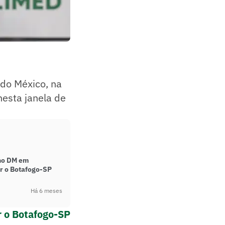
 do México, na
esta janela de
no DM em
r o Botafogo-SP
Há 6 meses
r o Botafogo-SP