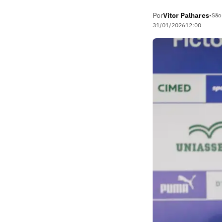
Por
Vitor Palhares
•
São
31/01/2026
12:00