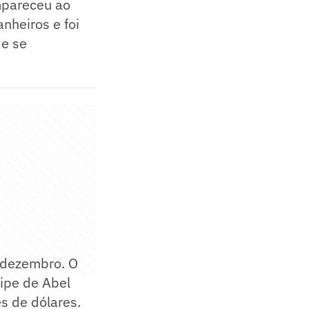
mpareceu ao
nheiros e foi
 e se
m dezembro. O
ipe de Abel
s de dólares.