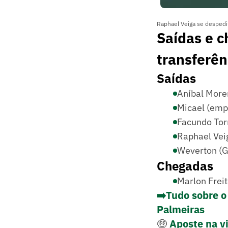
Raphael Veiga se despediu
Saídas e c
transferên
Saídas
Aníbal Moren
Micael (emp
Facundo Tor
Raphael Vei
Weverton (
Chegadas
Marlon Freit
➡️Tudo sobre o
Palmeiras
🤑
Aposte na vi