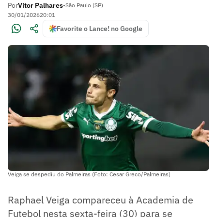
Por
Vitor Palhares
•
São Paulo (SP)
30/01/2026
20:01
Favorite o Lance! no Google
Veiga se despediu do Palmeiras (Foto: Cesar Greco/Palmeiras)
Raphael Veiga compareceu à Academia de
Futebol nesta sexta-feira (30) para se