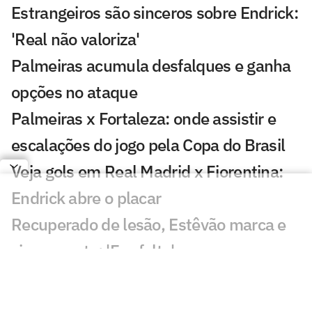
Estrangeiros são sinceros sobre Endrick:
'Real não valoriza'
Palmeiras acumula desfalques e ganha
opções no ataque
Palmeiras x Fortaleza: onde assistir e
escalações do jogo pela Copa do Brasil
Veja gols em Real Madrid x Fiorentina:
Endrick abre o placar
Recuperado de lesão, Estêvão marca e
vira assunto: 'Fez falta'
Copa impulsiona destaques do
Palmeiras em sequência decisiva por