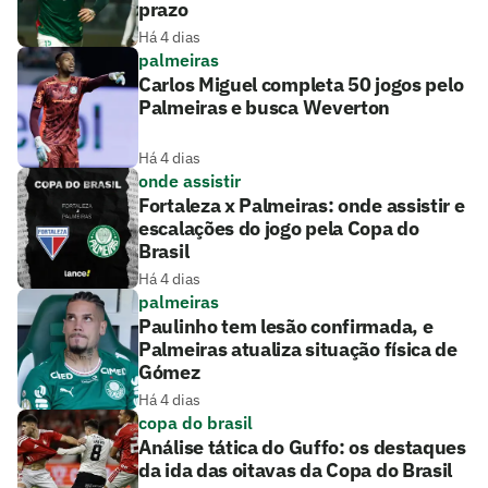
prazo
Há 4 dias
palmeiras
Carlos Miguel completa 50 jogos pelo
Palmeiras e busca Weverton
Há 4 dias
onde assistir
Fortaleza x Palmeiras: onde assistir e
escalações do jogo pela Copa do
Brasil
Há 4 dias
palmeiras
Paulinho tem lesão confirmada, e
Palmeiras atualiza situação física de
Gómez
Há 4 dias
copa do brasil
Análise tática do Guffo: os destaques
da ida das oitavas da Copa do Brasil