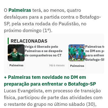
O
Palmeiras
terá, ao menos, quatro
desfalques para a partida contra o Botafogo-
SP, pela sexta rodada do Paulistão, no
próximo domingo (1°).
RELACIONADAS
Veiga é liberado pelo
Palmeiras te
Palmeiras e se despede
no DM em pre
de companheiros no CT
para enfrentar
Botafogo-SP
Palmeiras
Há 6 meses
Palmeiras
+ Palmeiras tem novidade no DM em
preparação para enfrentar o Botafogo-SP
Lucas Evangelista, em processo de transição
física, participou de parte das atividades com
o restante do grupo no último sábado (30),