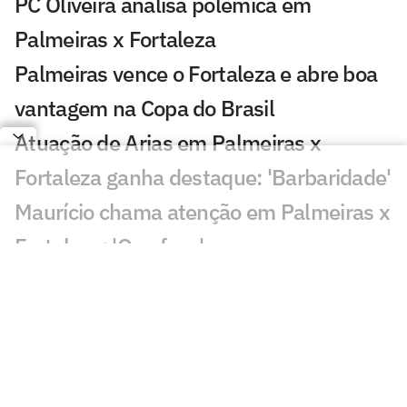
PC Oliveira analisa polêmica em
Palmeiras x Fortaleza
Palmeiras vence o Fortaleza e abre boa
vantagem na Copa do Brasil
Atuação de Arias em Palmeiras x
Fortaleza ganha destaque: 'Barbaridade'
Maurício chama atenção em Palmeiras x
Fortaleza: 'Que fase'
Veja gols em Palmeiras x Fortaleza:
Maurício, Arias e Flaco marcam
Leila critica nota do Flamengo contra o
Palmeiras e rebate: 'Cara de pau'