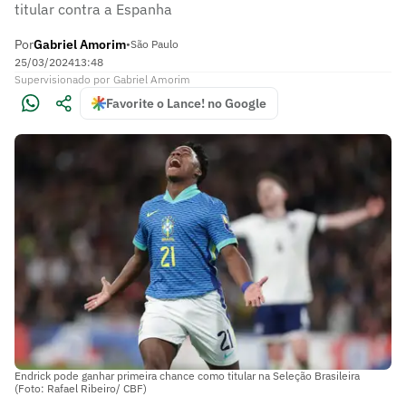
titular contra a Espanha
Por
Gabriel Amorim
•
São Paulo
25/03/2024
13:48
Supervisionado
por
Gabriel Amorim
Favorite o Lance! no Google
Endrick pode ganhar primeira chance como titular na Seleção Brasileira
(Foto: Rafael Ribeiro/ CBF)