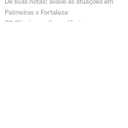
Dê suas notas: avalie as atuações em
Palmeiras x Fortaleza
PC Oliveira analisa polêmica em
Palmeiras x Fortaleza
Palmeiras vence o Fortaleza e abre boa
vantagem na Copa do Brasil
Atuação de Arias em Palmeiras x
Fortaleza ganha destaque: 'Barbaridade'
Maurício chama atenção em Palmeiras x
Fortaleza: 'Que fase'
Veja gols em Palmeiras x Fortaleza:
Maurício, Arias e Flaco marcam