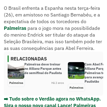
O Brasil enfrenta a Espanha nesta terça-feira
(26), em amistoso no Santiago Bernabéu, e a
expectativa de todos os torcedores do
Palmeiras
para o jogo mora na possibilidade
do menino Endrick ser titular do ataque da
Seleção Brasileira, mas isso também pode ter
as suas consequências para Abel Ferreira.
RELACIONADAS
Palmeiras deve treinar
Com Abel Ferr
no Allianz Parque antes
Allianz Parque
de semifinal do Paulista
Palmeiras tem
para avançar à
Paulistão
Palmeiras
Há 2 anos
Palmeiras
➡️ Tudo sobre o Verdão agora no WhatsApp.
Siga o nosso novo canal Lance! Palmeiras