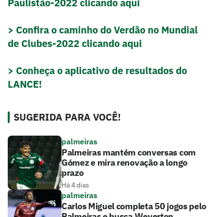
Paulistão-2022 clicando aqui
> Confira o caminho do Verdão no Mundial
de Clubes-2022 clicando aqui
> Conheça o aplicativo de resultados do
LANCE!
SUGERIDA PARA VOCÊ!
palmeiras
Palmeiras mantém conversas com
Gómez e mira renovação a longo
prazo
Há 4 dias
palmeiras
Carlos Miguel completa 50 jogos pelo
Palmeiras e busca Weverton