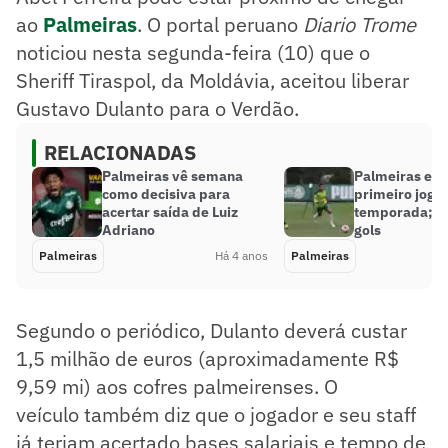
ao
Palmeiras
. O portal peruano
Diario Trome
noticiou nesta segunda-feira (10) que o
Sheriff Tiraspol, da Moldávia, aceitou liberar
Gustavo Dulanto para o Verdão.
RELACIONADAS
Palmeiras vê semana
Palmeiras em
como decisiva para
primeiro jogo-
acertar saída de Luiz
temporada; as
Adriano
gols
Palmeiras
Há 4 anos
Palmeiras
Segundo o periódico, Dulanto deverá custar
1,5 milhão de euros (aproximadamente R$
9,59 mi) aos cofres palmeirenses. O
veículo também diz que o jogador e seu staff
já teriam acertado bases salariais e tempo de