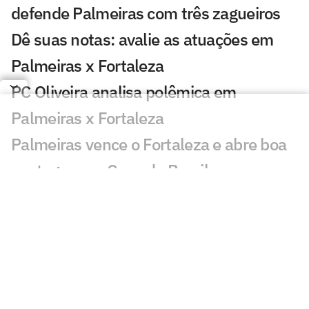
defende Palmeiras com três zagueiros
Dê suas notas: avalie as atuações em
Palmeiras x Fortaleza
PC Oliveira analisa polêmica em
Palmeiras x Fortaleza
Palmeiras vence o Fortaleza e abre boa
vantagem na Copa do Brasil
Atuação de Arias em Palmeiras x
Fortaleza ganha destaque: 'Barbaridade'
Maurício chama atenção em Palmeiras x
Fortaleza: 'Que fase'
Veja gols em Palmeiras x Fortaleza: