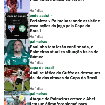
Há 4 dias
onde assistir
Fortaleza x Palmeiras: onde assistir e
escalações do jogo pela Copa do
Brasil
Há 4 dias
palmeiras
Paulinho tem lesão confirmada, e
Palmeiras atualiza situação física de
Gómez
Há 4 dias
copa do brasil
Análise tática do Guffo: os destaques
da ida das oitavas da Copa do Brasil
Há 4 dias
palmeiras
Ataque do Palmeiras cresce e Abel
tem um ótimo 'problema' para