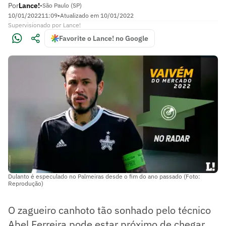
Por
Lance!
•
São Paulo (SP)
10/01/2022
11:09
•
Atualizado em
10/01/2022
Supervisionado
por
Lance!
Favorite o Lance! no Google
Dulanto é especulado no Palmeiras desde o fim do ano passado (Foto:
Reprodução)
O zagueiro canhoto tão sonhado pelo técnico
Abel Ferreira pode estar próximo de chegar