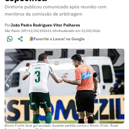
Diretoria publicou comunicado após reunião com
membros da comissão de arbitragem
Por
João Pedro Rodrigues
Vitor Palhares
•
São Paulo (SP)
•
11/05/2026
21:45
•
Atualizado em
11/05/2026
Favorite o Lance! no Google
Bruno Fuchs teve gol anulado durante partida contra o Remo (Foto: Ruan