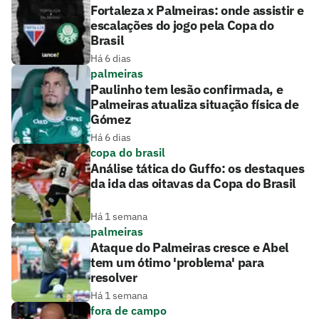
Fortaleza x Palmeiras: onde assistir e
escalações do jogo pela Copa do
Brasil
Há 6 dias
palmeiras
Paulinho tem lesão confirmada, e
Palmeiras atualiza situação física de
Gómez
Há 6 dias
copa do brasil
Análise tática do Guffo: os destaques
da ida das oitavas da Copa do Brasil
Há 1 semana
palmeiras
Ataque do Palmeiras cresce e Abel
tem um ótimo 'problema' para
resolver
Há 1 semana
fora de campo