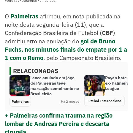
Ferreira /Fotoarena/Folhapress)
O
Palmeiras
afirmou, em nota publicada na
noite desta segunda-feira (11), que a
Confederação Brasileira de Futebol (
CBF
)
admitiu erro na anulação do
gol de Bruno
Fuchs, nos minutos finais do empate por 1 a
1 com o Remo
, pelo Campeonato Brasileiro.
RELACIONADAS
Lance anulado em jogo
Rayan bate re
do Palmeiras teve
ex-Palmeiras 
marcação semelhante no
League
Brasileirão
Futebol Internacional
Palmeiras
Há 2 meses
+ Palmeiras confirma trauma na região
lombar de Andreas Pereira e descarta
cirurgia