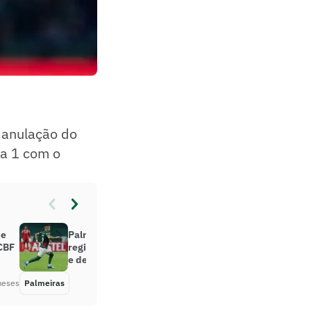
 anulação do
 a 1 com o
 e
Palmeiras confirma trauma na
CBF
região lombar de Andreas Pereira
e descarta cirurgia
meses
Palmeiras
Há 2 meses