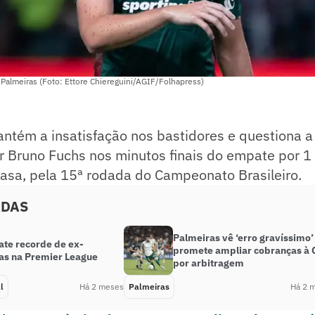
Palmeiras (Foto: Ettore Chiereguini/AGIF/Folhapress)
ntém a insatisfação nos bastidores e questiona a
r Bruno Fuchs nos minutos finais do empate por 1
asa, pela 15ª rodada do Campeonato Brasileiro.
ADAS
Palmeiras vê ‘erro gravíssimo’
ate recorde de ex-
promete ampliar cobranças à 
as na Premier League
por arbitragem
l
Há 2 meses
Palmeiras
Há 2 