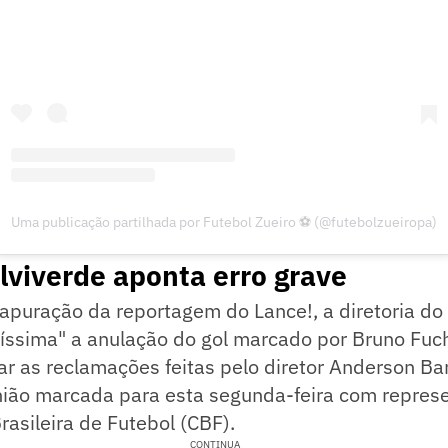
Uma publicação partilhada por Futebol Zueiro ⚽️ (@futebolzueiropa)
alviverde aponta erro grave
apuração da reportagem do Lance!, a diretoria do
íssima" a anulação do gol marcado por Bruno Fuch
r as reclamações feitas pelo diretor Anderson Bar
nião marcada para esta segunda-feira com repres
asileira de Futebol (CBF).
CONTINUA