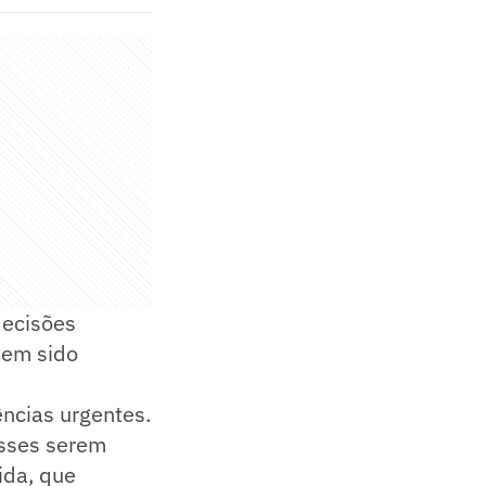
decisões
tem sido
ncias urgentes.
esses serem
ida, que