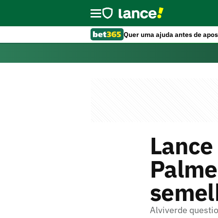
Quer uma ajuda antes de apos
Lance
Palme
semelh
Alviverde questi