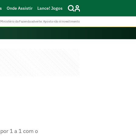
s
Onde Assistir
Lance! Jogos
Ministério da Fazenda adverte: Aposta não é investimento
por 1 a 1 com o