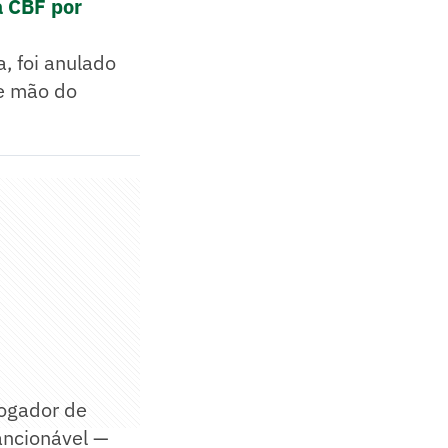
à CBF por
a, foi anulado
de mão do
jogador de
ancionável —