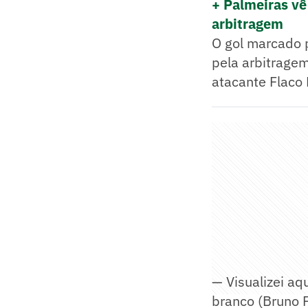
+ Palmeiras vê
arbitragem
O gol marcado p
pela arbitrage
atacante Flaco
— Visualizei aq
branco (Bruno F