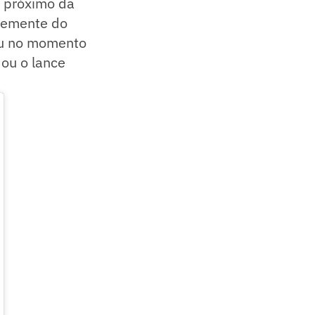
 próximo da
ntemente do
eu no momento
dou o lance