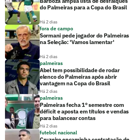
Barboza amplia lista de desfalques
do Palmeiras para a Copa do Brasil
Há 2 dias
fora de campo
Sormani pede jogador do Palmeiras
na Seleção: 'Vamos lamentar'
Há 2 dias
palmeiras
Abel tem possibilidade de rodar
elenco do Palmeiras após abrir
vantagem na Copa do Brasil
Há 2 dias
palmeiras
Palmeiras fecha 1° semestre com
déficit e aposta em títulos e vendas
para balancear contas
Há 2 dias
futebol nacional
Cruzeiro encaminha contratação de