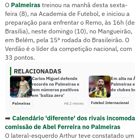
O
Palmeiras
treinou na manhã desta sexta-
feira (8), na Academia de Futebol, e iniciou a
preparação para enfrentar o Remo, às 16h (de
Brasília), neste domingo (10), no Mangueirão,
em Belém, pela 15ª rodada do Brasileirão. O
Verdão é o líder da competição nacional, com
33 pontos.
RELACIONADAS
Carlos Miguel defende
Em alta na Ási
recorde no Palmeiras e
Palmeiras ent
tem números positivos
de clubes bras
em ‘baliza zero’
Futebol Internacional
Palmeiras
Há 2 meses
➡️
Calendário 'diferente' dos rivais incomoda
comissão de Abel Ferreira no Palmeiras
O lateral-esquerdo Arthur teve constatado um