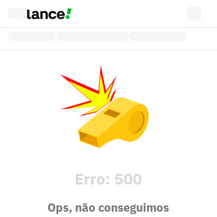
Erro:
500
Ops, não conseguimos