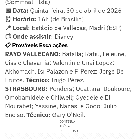
(Semifinal - Ida)
📅 Data:
Quinta-feira, 30 de abril de 2026
⏰ Horário:
16h (de Brasília)
📍 Local:
Estádio de Vallecas, Madri (ESP)
📺 Onde assistir:
Disney+
📋 Prováveis Escalações
RAYO VALLECANO:
Batalla; Ratiu, Lejeune,
Ciss e Chavarria; Valentin e Unai Lopez;
Akhomach, Isi Palazón e F. Perez; Jorge De
Frutos.
Técnico:
Iñigo Pérez.
STRASBOURG:
Penders; Ouattara, Doukoure,
Omobamidele e Chilwell; Oyedele e El
Mourabet; Yassine, Nanasi e Godo; Julio
Enciso.
Técnico:
Gary O'Neil.
CONTINUA
APÓS A
PUBLICIDADE