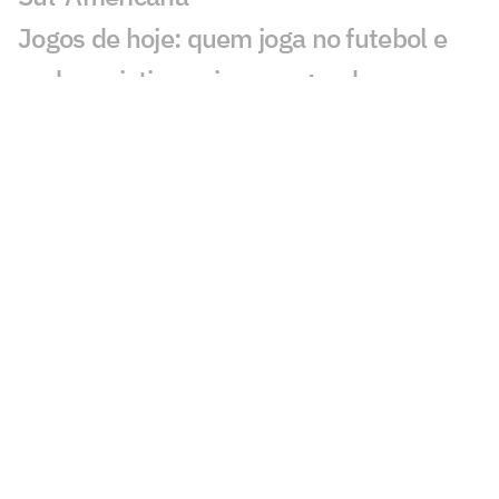
Jogos de hoje: quem joga no futebol e
onde assistir ao vivo – segunda
(27/07/2026)
Calderano disputa título do Star
Contender; horário e onde assistir
Calderano e Takahashi na final do WTT
Star Contender; horário e onde assistir
Palmeiras x Atlético-MG: onde assistir e
escalações do jogo pelo Brasileirão
Fórmula 1 hoje: horários e onde assistir
ao GP da Hungria neste domingo (26)