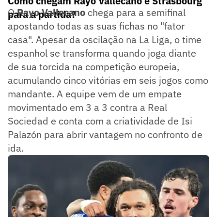
Como chegam Rayo Vallecano e Strasbourg
O
Rayo Vallecano
chega para a semifinal
para a partida?
apostando todas as suas fichas no "fator
casa". Apesar da oscilação na La Liga, o time
espanhol se transforma quando joga diante
de sua torcida na competição europeia,
acumulando cinco vitórias em seis jogos como
mandante. A equipe vem de um empate
movimentado em 3 a 3 contra a Real
Sociedad e conta com a criatividade de Isi
Palazón para abrir vantagem no confronto de
ida.