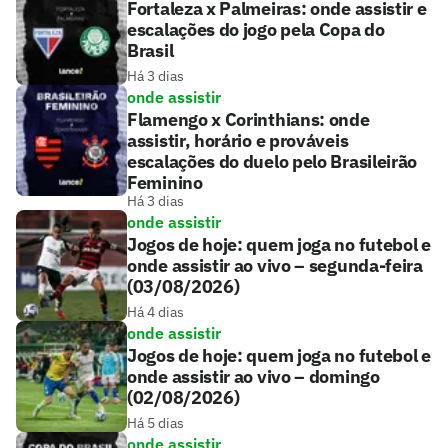
Fortaleza x Palmeiras: onde assistir e
escalações do jogo pela Copa do
Brasil
Há 3 dias
onde assistir
Flamengo x Corinthians: onde
assistir, horário e prováveis
escalações do duelo pelo Brasileirão
Feminino
Há 3 dias
onde assistir
Jogos de hoje: quem joga no futebol e
onde assistir ao vivo – segunda-feira
(03/08/2026)
Há 4 dias
onde assistir
Jogos de hoje: quem joga no futebol e
onde assistir ao vivo – domingo
(02/08/2026)
Há 5 dias
onde assistir