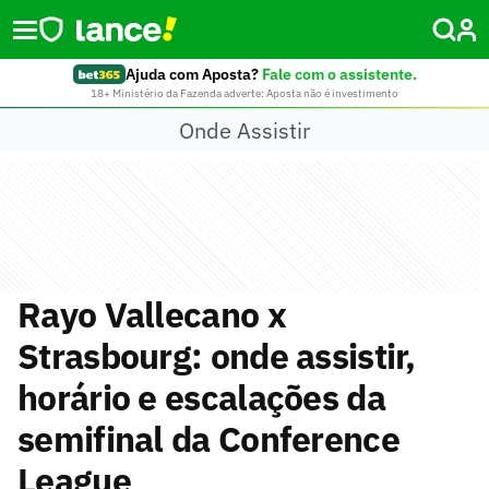
Ajuda com Aposta?
Fale com o assistente.
18+ Ministério da Fazenda adverte: Aposta não é investimento
Onde Assistir
Rayo Vallecano x
Strasbourg: onde assistir,
horário e escalações da
semifinal da Conference
League