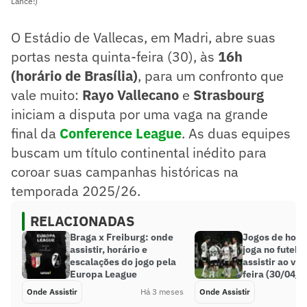
Lance!)
O Estádio de Vallecas, em Madri, abre suas
portas nesta quinta-feira (30), às
16h
(horário de Brasília)
, para um confronto que
vale muito:
Rayo Vallecano
e
Strasbourg
iniciam a disputa por uma vaga na grande
final da
Conference League
. As duas equipes
buscam um título continental inédito para
coroar suas campanhas históricas na
temporada 2025/26.
RELACIONADAS
Braga x Freiburg: onde
Jogos de hoje
assistir, horário e
joga no futebo
escalações do jogo pela
assistir ao viv
Europa League
feira (30/04/2
Onde Assistir
Há 3 meses
Onde Assistir