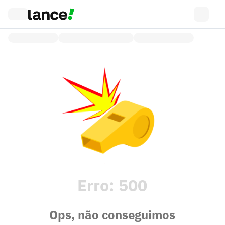
Erro:
500
Ops, não conseguimos