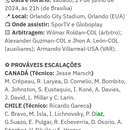
2024, às 21h (de Brasília)
📍
Local:
Orlando City Stadium, Orlando (EUA)
📺
Onde assistir:
SporTV e Globoplay
🟨
Arbitragem:
Wilmar Roldan-COL (árbitro);
Alexander Guzman-COL e Jhon A. León-COL
(auxiliares); Armando Villarreal-USA (VAR).
⚽
PROVÁVEIS ESCALAÇÕES
CANADÁ (Técnico:
Jesse Marsch
)
M. Crépeau, R. Laryea, D. Cornelio, M. Bombito,
A. Johnston, S. Eustaquio, I. Koné, A. Davies,
J. David, L. Millar y C. Larín.
CHILE (Técnico:
Ricardo Gareca
)
C. Bravo, M. Isla, I. Lichnovsky, P. Dí
az
,
G.Suazo, E. Pulgar, R. Echeverría, D. Osorio, A.
Sánchez, V. Dávila y E. Vargas.