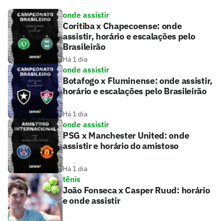
onde assistir
Coritiba x Chapecoense: onde
assistir, horário e escalações pelo
Brasileirão
Há 1 dia
onde assistir
Botafogo x Fluminense: onde assistir,
horário e escalações pelo Brasileirão
Há 1 dia
onde assistir
PSG x Manchester United: onde
assistir e horário do amistoso
Há 1 dia
tênis
João Fonseca x Casper Ruud: horário
e onde assistir