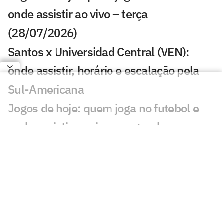
onde assistir ao vivo – terça
(28/07/2026)
Santos x Universidad Central (VEN):
onde assistir, horário e escalação pela
Sul-Americana
Jogos de hoje: quem joga no futebol e
onde assistir ao vivo – segunda
(27/07/2026)
Calderano disputa título do Star
Contender; horário e onde assistir
Calderano e Takahashi na final do WTT
Star Contender; horário e onde assistir