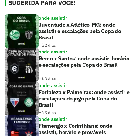
SUGERIDA PARA VOCÊ!
onde assistir
Juventude x Atlético-MG: onde
assistir e escalações pela Copa do
Brasil
Há 2 dias
onde assistir
Remo x Santos: onde assistir, horário
e escalações pela Copa do Brasil
Há 3 dias
onde assistir
Fortaleza x Palmeiras: onde assistir e
escalações do jogo pela Copa do
Brasil
Há 3 dias
onde assistir
Flamengo x Corinthians: onde
assistir, horário e prováveis