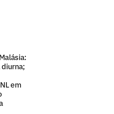
Malásia:
 diurna;
 VNL em
o
a