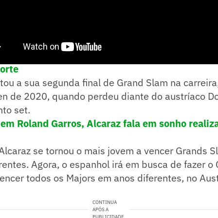
e! no WhatsApp e acompanhe em tempo real as p
porte
ou a sua segunda final de Grand Slam na carreira,
n de 2020, quando perdeu diante do austríaco D
to set.
 em Roland Garros, Alcaraz fala em sonho reali
Alcaraz se tornou o mais jovem a vencer Grands S
erentes. Agora, o espanhol irá em busca de fazer o
vencer todos os Majors em anos diferentes, no Aus
CONTINUA
APÓS A
PUBLICIDADE