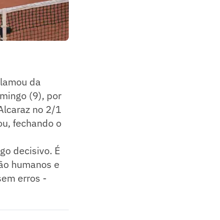
clamou da
omingo (9), por
 Alcaraz no 2/1
ou, fechando o
lgo decisivo. É
 são humanos e
sem erros -