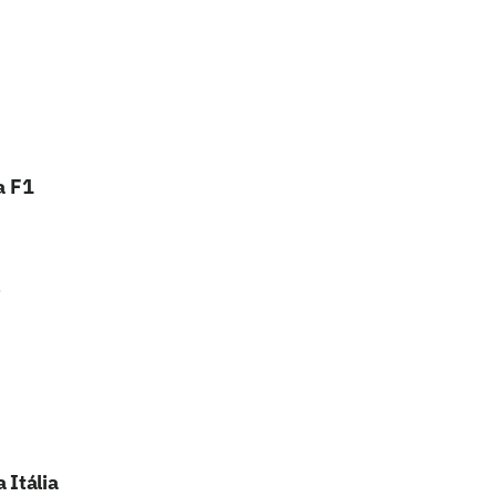
a F1
 Itália