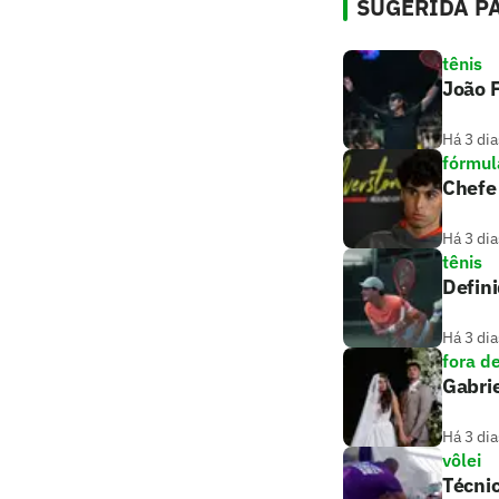
SUGERIDA PA
tênis
João F
Há 3 dia
fórmul
Chefe 
Há 3 dia
tênis
Defini
Há 3 dia
fora d
Gabrie
Há 3 dia
vôlei
Técnic