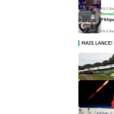
Há 3 dia
fórmul
Fittip
Há 3 dia
MAIS LANCE!