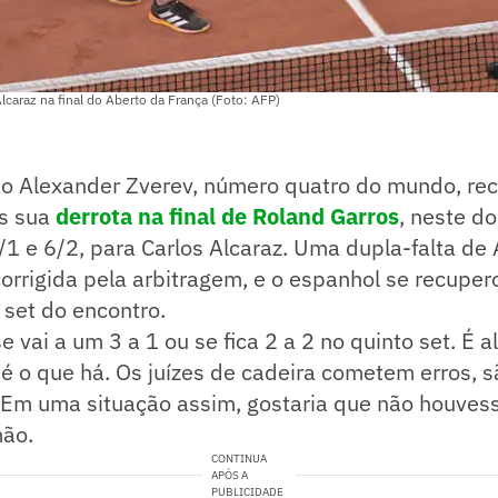
lcaraz na final do Aberto da França (Foto: AFP)
ão Alexander Zverev, número quatro do mundo, re
s sua
derrota na final de Roland Garros
, neste d
6/1 e 6/2, para Carlos Alcaraz. Uma dupla-falta de
orrigida pela arbitragem, e o espanhol se recuper
set do encontro.
e vai a um 3 a 1 ou se fica 2 a 2 no quinto set. É a
 é o que há. Os juízes de cadeira cometem erros,
 Em uma situação assim, gostaria que não houves
mão.
CONTINUA
APÓS A
PUBLICIDADE