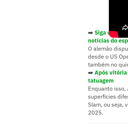
➡️
Siga o Lanc
notícias do es
O alemão disput
desde o US Ope
também no quin
➡️
Após vitória
tatuagem
Enquanto isso, 
superfícies dif
Slam, ou seja, 
2025.