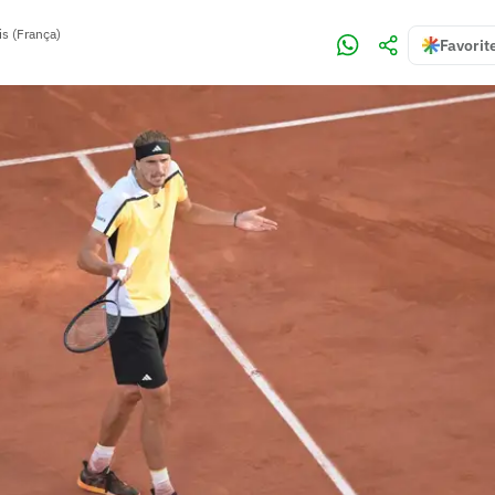
is (França)
Favorit