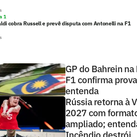
s
a 1
aldi cobra Russell e prevê disputa com Antonelli na F1
s
GP do Bahrein na 
F1 confirma prova
entenda
Rússia retorna à
2027 com format
ampliado; entend
Incêndio destrói