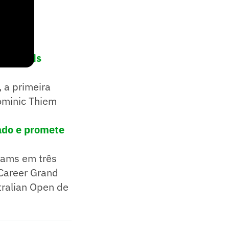
rincipais
 a primeira
ominic Thiem
zado e promete
lams em três
 Career Grand
tralian Open de