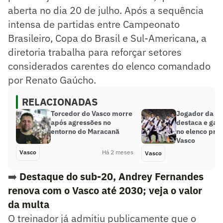
aberta no dia 20 de julho. Após a sequência
intensa de partidas entre Campeonato
Brasileiro, Copa do Brasil e Sul-Americana, a
diretoria trabalha para reforçar setores
considerados carentes do elenco comandado
por Renato Gaúcho.
RELACIONADAS
Torcedor do Vasco morre
Jogador da ba
após agressões no
destaca e gan
entorno do Maracanã
no elenco prof
Vasco
Vasco
Há 2 meses
Vasco
➡️
Destaque do sub-20, Andrey Fernandes
renova com o Vasco até 2030; veja o valor
da multa
O treinador já admitiu publicamente que o