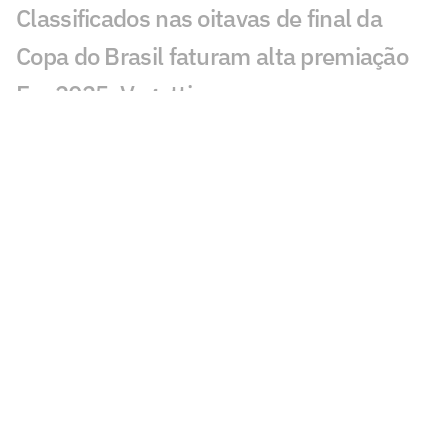
Classificados nas oitavas de final da
Copa do Brasil faturam alta premiação
Em 2025, Vegetti marcou quase o
mesmo número de gols que todo o
ataque do Vasco em 2026
Fluminense x Vasco: onde assistir e
prováveis escalações do jogo pela Copa
do Brasil
Copa do Brasil bate recorde negativo de
gols na ida das oitavas de final
Quem avança para as quartas de final
da Copa do Brasil? Vote