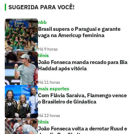
SUGERIDA PARA VOCÊ!
nbb
Brasil supera o Paraguai e garante
vaga na Americup feminina
Há 9 horas
tênis
João Fonseca manda recado para Bia
Haddad após vitória
Há 11 horas
mais esportes
Com Flávia Saraiva, Flamengo vence
o Brasileiro de Ginástica
Há 12 horas
tênis
João Fonseca volta a derrotar Ruud e