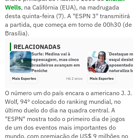
Wells
, na Califórnia (EUA), na madrugada
desta quinta-feira (7). A "ESPN 3" transmitirá
a partida, que começa em torno de 00h30 (de
Brasília).
RELACIONADAS
Surfe: Medina vai à
Destaque mun
repescagem, mas cinco
esqui desiste 
brasileiros avançam em
aposentadoria
Peniche
naturaliza bra
Mais Esportes
Há 2 anos
Mais Esportes
O número um do país encara o americano J. J.
Wolf, 94º colocado do ranking mundial, no
último duelo do dia na quadra central. A
"ESPN" mostra todo o primeiro dia de jogos
de um dos eventos mais importantes do
mundo, com premiação de US$ 9 milhões no