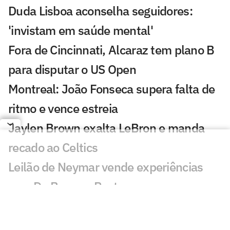
Duda Lisboa aconselha seguidores:
'invistam em saúde mental'
Fora de Cincinnati, Alcaraz tem plano B
para disputar o US Open
Montreal: João Fonseca supera falta de
ritmo e vence estreia
Jaylen Brown exalta LeBron e manda
recado ao Celtics
Leilão de Neymar vende experiências
com Do Bronx e Poatan
Equipe de Bortoleto abre mão de
evoluções no motor para mirar 2028