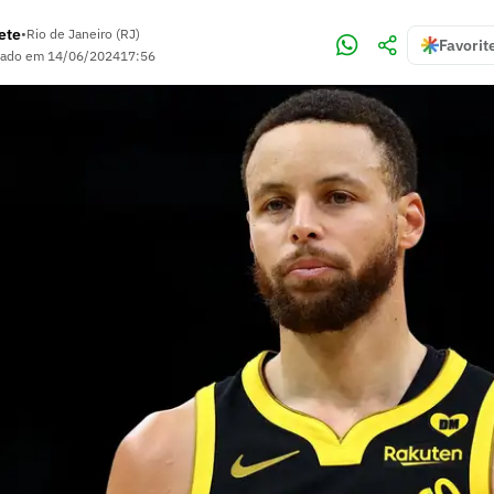
ete
•
Rio de Janeiro (RJ)
Favorit
zado em
14/06/2024
17:56