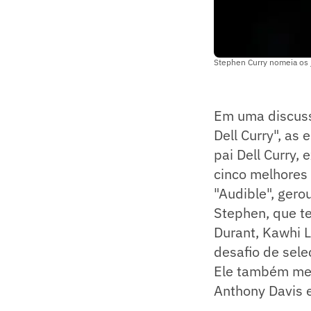
Stephen Curry nomeia os 
Em uma discuss
Dell Curry", as 
pai Dell Curry,
cinco melhores 
"Audible", gero
Stephen, que t
Durant, Kawhi 
desafio de sele
Ele também men
Anthony Davis 