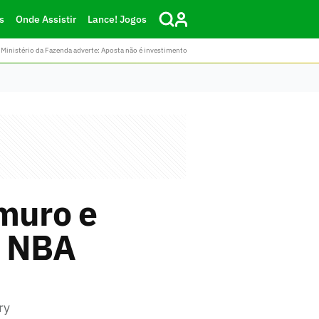
s
Onde Assistir
Lance! Jogos
Ministério da Fazenda adverte: Aposta não é investimento
 muro e
a NBA
ry