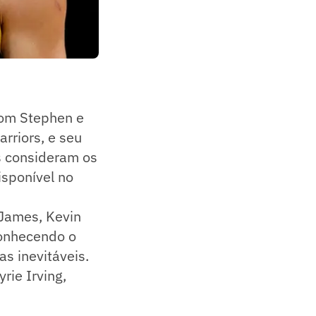
om Stephen e
rriors, e seu
es consideram os
isponível no
James, Kevin
conhecendo o
s inevitáveis.
ie Irving,