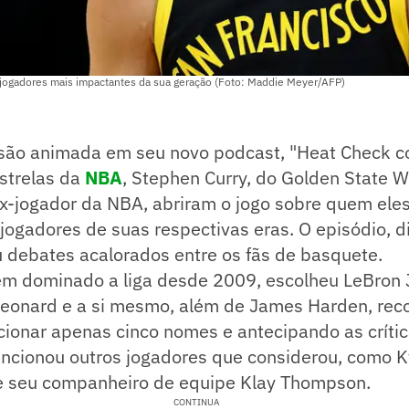
jogadores mais impactantes da sua geração (Foto: Maddie Meyer/AFP)
ão animada em seu novo podcast, "Heat Check c
estrelas da
NBA
, Stephen Curry, do Golden State Wa
 ex-jogador da NBA, abriram o jogo sobre quem el
jogadores de suas respectivas eras. O episódio, d
u debates acalorados entre os fãs de basquete.
em dominado a liga desde 2009, escolheu LeBron 
Leonard e a si mesmo, além de James Harden, re
cionar apenas cinco nomes e antecipando as crítica
cionou outros jogadores que considerou, como Kyr
e seu companheiro de equipe Klay Thompson.
CONTINUA