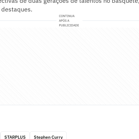
ectivas de duas gerações de talentos no basquet
e destaques.
CONTINUA
APÓS A
PUBLICIDADE
STARPLUS
Stephen Curry