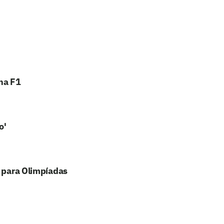
na F1
o'
r para Olimpíadas