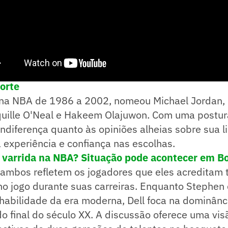
e! no WhatsApp e acompanhe em tempo real as p
porte
u na NBA de 1986 a 2002, nomeou Michael Jordan,
quille O'Neal e Hakeem Olajuwon. Com uma postura
ndiferença quanto às opiniões alheias sobre sua li
 experiência e confiança nas escolhas.
 varrida na NBA? Situação pode acontecer em Bo
 ambos refletem os jogadores que eles acreditam 
no jogo durante suas carreiras. Enquanto Stephen
 habilidade da era moderna, Dell foca na dominânc
o final do século XX. A discussão oferece uma vis