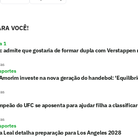
RA VOCÊ!
a 1
c admite que gostaria de formar dupla com Verstappen 
ras
sportes
morim investe na nova geração do handebol: 'Equilíbri
ras
peão do UFC se aposenta para ajudar filha a classifica
ras
sportes
a Leal detalha preparação para Los Angeles 2028