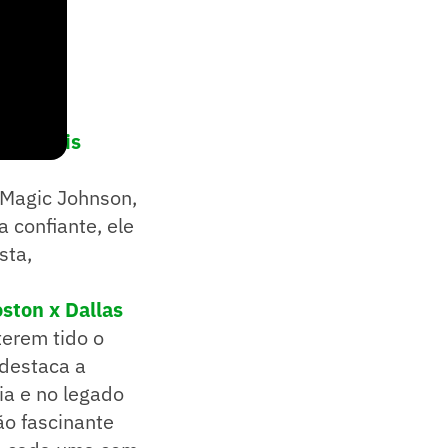
rincipais
 Magic Johnson,
 confiante, ele
sta,
ston x Dallas
terem tido o
 destaca a
ia e no legado
ão fascinante