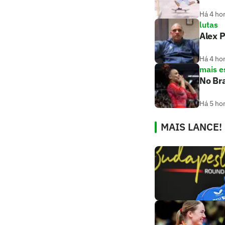
Há 4 ho
lutas
Alex P
Há 4 ho
mais e
No Br
Há 5 ho
MAIS LANCE!