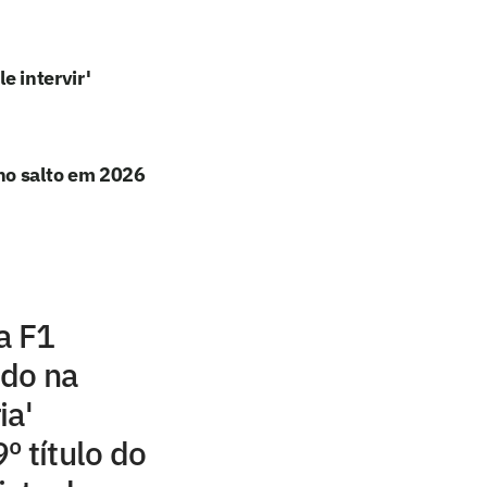
e intervir'
no salto em 2026
a F1
ido na
ia'
º título do