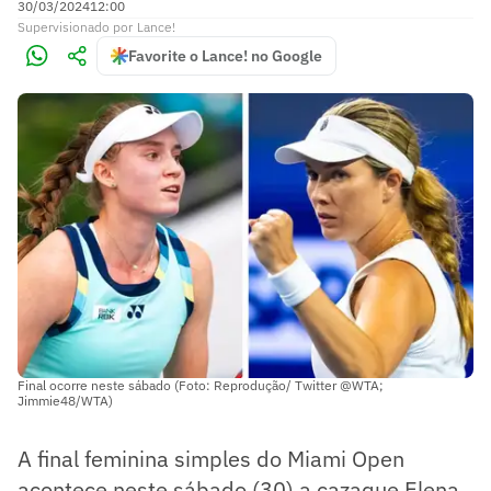
30/03/2024
12:00
Supervisionado
por
Lance!
Favorite o Lance! no Google
Final ocorre neste sábado (Foto: Reprodução/ Twitter @WTA;
Jimmie48/WTA)
A final feminina simples do Miami Open
acontece neste sábado (30) a cazaque Elena