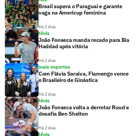
Brasil supera o Paraguai e garante
vaga na Americup feminina
Há 2 dias
tênis
João Fonseca manda recado para Bia
Haddad após vitória
Há 2 dias
mais esportes
Com Flávia Saraiva, Flamengo vence
o Brasileiro de Ginástica
Há 2 dias
tênis
João Fonseca volta a derrotar Ruud e
desafia Ben Shelton
Há 2 dias
tênis