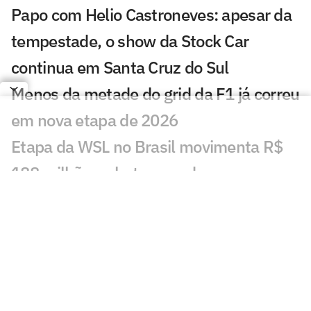
Papo com Helio Castroneves: apesar da
tempestade, o show da Stock Car
continua em Santa Cruz do Sul
Menos da metade do grid da F1 já correu
em nova etapa de 2026
Etapa da WSL no Brasil movimenta R$
188 milhões e bate recorde em
Saquarema
Leclerc admite que gostaria de formar
dupla com Verstappen na F1
Duda Amorim investe na nova geração
do handebol: 'Equilíbrio'