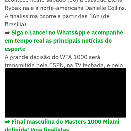
Rybakina e a norte-americana Danielle Collins.
A finalíssima ocorre a partir das 16h (de
Brasília).
➡️
Siga o Lance! no WhatsApp e acompanhe
em tempo real as principais notícias do
esporte
A grande decisão do WTA 1000 será
transmitida pela ESPN, na TV fechada, e pelo
Star+, no streaming.
➡️ Final masculina do Masters 1000 Miami
definida! Veja finalistas