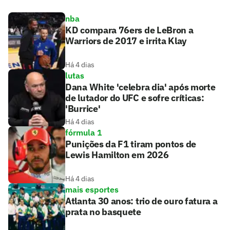
nba
KD compara 76ers de LeBron a
Warriors de 2017 e irrita Klay
Há 4 dias
lutas
Dana White 'celebra dia' após morte
de lutador do UFC e sofre críticas:
'Burrice'
Há 4 dias
fórmula 1
Punições da F1 tiram pontos de
Lewis Hamilton em 2026
Há 4 dias
mais esportes
Atlanta 30 anos: trio de ouro fatura a
prata no basquete