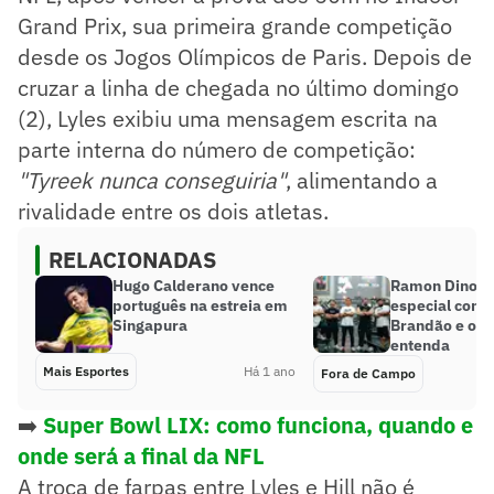
Grand Prix, sua primeira grande competição
desde os Jogos Olímpicos de Paris. Depois de
cruzar a linha de chegada no último domingo
(2), Lyles exibiu uma mensagem escrita na
parte interna do número de competição:
"Tyreek nunca conseguiria"
, alimentando a
rivalidade entre os dois atletas.
RELACIONADAS
Hugo Calderano vence
Ramon Dino te
português na estreia em
especial com 
Singapura
Brandão e outr
entenda
Mais Esportes
Há 1 ano
Fora de Campo
➡️
Super Bowl LIX: como funciona, quando e
onde será a final da NFL
A troca de farpas entre Lyles e Hill não é