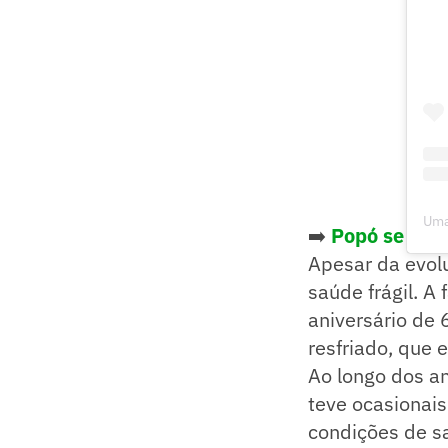
Uma
➡️
Popó se desp
Apesar da evolu
saúde frágil. A
aniversário de
resfriado, que 
Ao longo dos a
teve ocasionais
condições de s