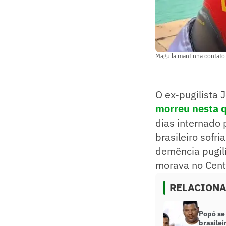
Maguila mantinha contato
O ex-pugilista 
morreu nesta q
dias internado
brasileiro sofr
demência pugil
morava no Centr
RELACION
Popó se
brasilei