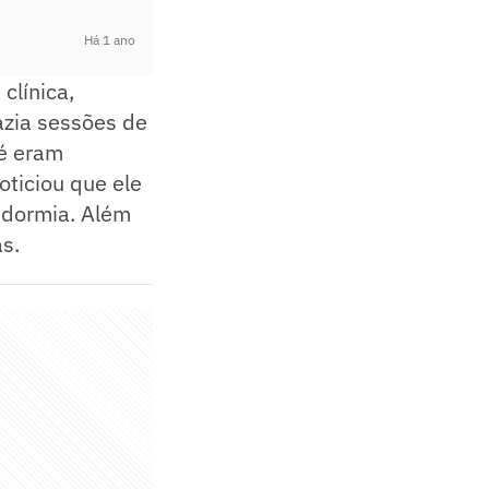
Há 1 ano
clínica,
azia sessões de
té eram
oticiou que ele
 dormia. Além
s.