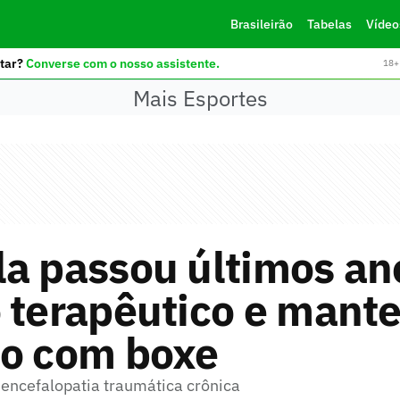
Brasileirão
Tabelas
Vídeo
tar?
Converse com o nosso assistente.
18+ 
Mais Esportes
la passou últimos a
 terapêutico e mant
to com boxe
 encefalopatia traumática crônica