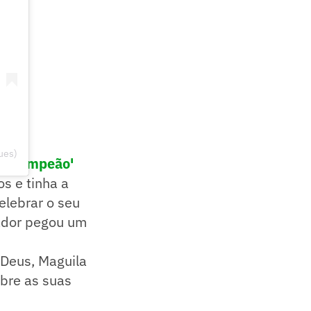
ues)
rno campeão'
s e tinha a
elebrar o seu
tador pegou um
 Deus, Maguila
obre as suas