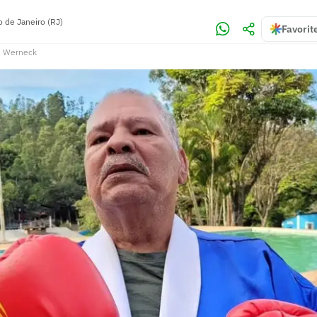
o de Janeiro (RJ)
Favorit
o Werneck