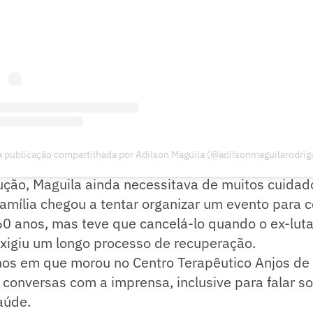
 publicação compartilhada por Adilson Maguila (@adilsonmaguilarodrig
ede de Maguila, lenda do boxe brasileiro: 'Ete
ção, Maguila ainda necessitava de muitos cuidado
 família chegou a tentar organizar um evento para c
 60 anos, mas teve que cancelá-lo quando o ex-lu
exigiu um longo processo de recuperação.
nos em que morou no Centro Terapêutico Anjos de
 conversas com a imprensa, inclusive para falar s
aúde.