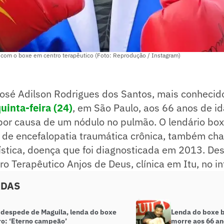
 com o boxe em centro terapêutico (Foto: Reprodução / Instagram)
José Adilson Rodrigues dos Santos, mais conhecid
uinta-feira (24)
, em São Paulo, aos 66 anos de i
 por causa de um nódulo no pulmão. O lendário bo
ia de encefalopatia traumática crônica, também c
ística, doença que foi diagnosticada em 2013. De
o Terapêutico Anjos de Deus, clínica em Itu, no int
ADAS
 despede de Maguila, lenda do boxe
Lenda do boxe b
ro: ‘Eterno campeão’
morre aos 66 an