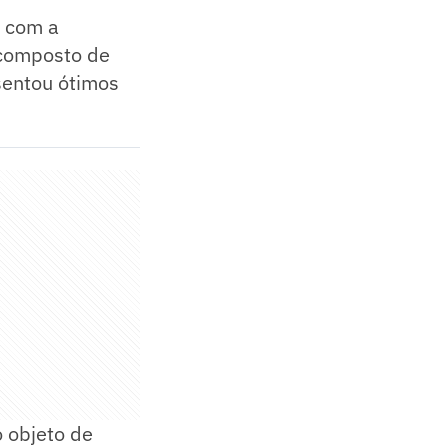
o com a
 composto de
sentou ótimos
 objeto de