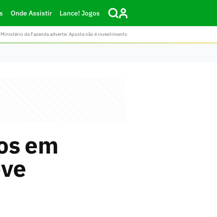
s
Onde Assistir
Lance! Jogos
Ministério da Fazenda adverte: Aposta não é investimento
nos em
eve