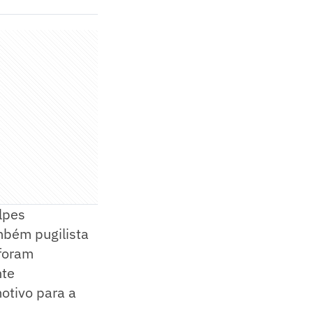
lpes
bém pugilista
 foram
nte
otivo para a