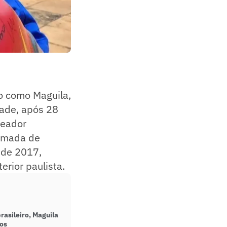
o como Maguila,
dade, após 28
xeador
hamada de
sde 2017,
erior paulista.
rasileiro, Maguila
os