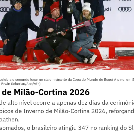
, celebra o segundo lugar no slalom gigante da Copa do Mundo de Esqui Alpino, em 
: Erwin Scheriau/Apa/Afp)
 de Milão-Cortina 2026
e alto nível ocorre a apenas dez dias da cerimôni
icos de Inverno de Milão-Cortina 2026, reforçand
aathen.
omados, o brasileiro atingiu 347 no ranking do S