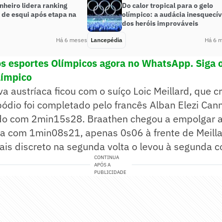
nheiro lidera ranking
Do calor tropical para o gelo
 de esqui após etapa na
olímpico: a audácia inesquecív
dos heróis improváveis
Há 6 meses
Lancepédia
Há 6 
os esportes Olímpicos agora no WhatsApp. Siga 
límpico
ova austríaca ficou com o suíço Loic Meillard, que c
dio foi completado pelo francês Alban Elezi Cann
ado com 2min15s28. Braathen chegou a empolgar ao
da com 1min08s21, apenas 0s06 à frente de Meill
s discreto na segunda volta o levou à segunda co
CONTINUA
APÓS A
PUBLICIDADE