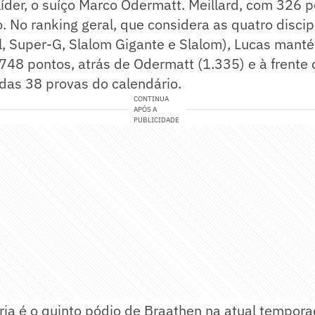
íder, o suíço Marco Odermatt. Meillard, com 326 
o. No ranking geral, que considera as quatro discip
ll, Super-G, Slalom Gigante e Slalom), Lucas man
48 pontos, atrás de Odermatt (1.335) e à frente 
das 38 provas do calendário.
CONTINUA
APÓS A
PUBLICIDADE
ria é o quinto pódio de Braathen na atual temporad