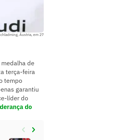
Schladming, Áustria, em 27
 medalha de
a terça-feira
o tempo
enas garantiu
e-líder do
iderança do