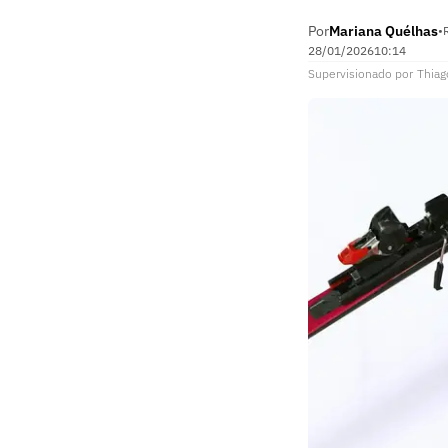
Por
Mariana Quélhas
•
28/01/2026
10:14
Supervisionado
por
Thiag