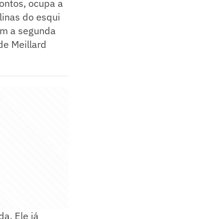
pontos, ocupa a
linas do esqui
tém a segunda
de Meillard
a. Ele já