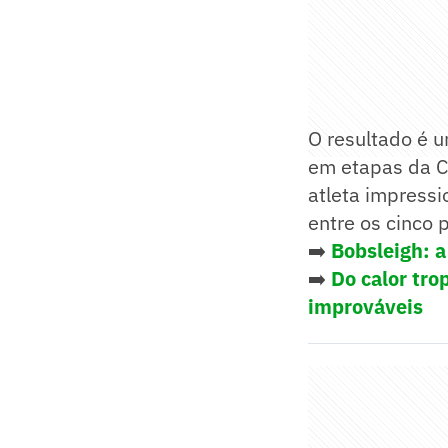
O resultado é 
em etapas da C
atleta impressi
entre os cinco 
➡️
Bobsleigh: a
➡️
Do calor tro
improváveis