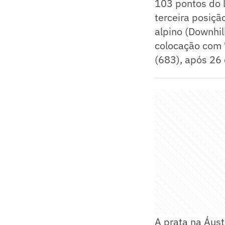
103 pontos do l
terceira posiçã
alpino (Downhi
colocação com 7
(683), após 26 
A prata na Áust