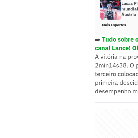
Lucas Pi
mundial
Áustria
Mais Esportes
➡️
Tudo sobre 
canal Lance! O
A vitória na pr
2min14s38. O pó
terceiro coloc
primeira desci
desempenho mai