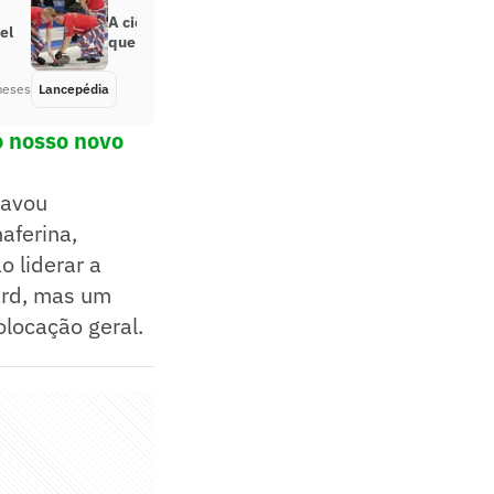
A ciência por trás das pistas: por
el
que o gelo não é tudo igual
meses
Lancepédia
Há 6 meses
o nosso novo
ravou
aferina,
 liderar a
ard, mas um
locação geral.