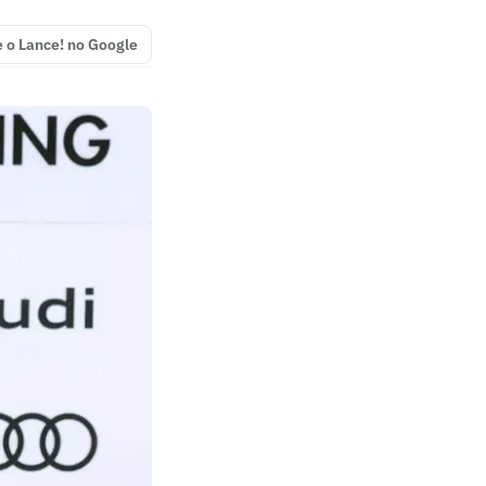
e o Lance! no Google