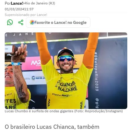
Por
Lance!
•
Rio de Janeiro (RJ)
01/03/2024
11:57
Supervisionado
por
Lance!
Favorite o Lance! no Google
Lucas Chumbo é surfista de ondas gigantes (Foto: Reprodução/Instagram)
O brasileiro Lucas Chianca, também