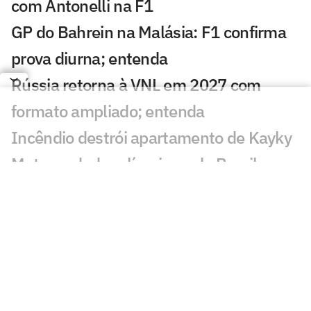
com Antonelli na F1
GP do Bahrein na Malásia: F1 confirma
prova diurna; entenda
Rússia retorna à VNL em 2027 com
formato ampliado; entenda
Incêndio destrói apartamento de Kayky
Mota, nadador olímpico pelo Brasil
Campeão olímpico da praia substituirá
Darlan na quadra
São Paulo recebe Mundial de Clubes
Feminino de Vôlei 2026
Dana White 'celebra dia' após morte de