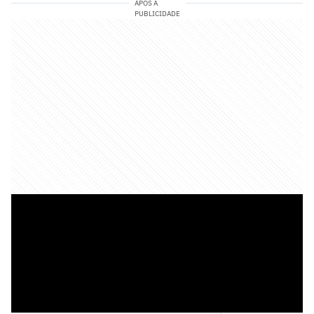
APÓS A
PUBLICIDADE
➡️
Siga o Lance! no WhatsApp e acompanhe