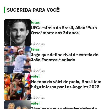
SUGERIDA PARA VOCÊ!
lutas
UFC: estrela do Brasil, Allan 'Puro
Osso' morre aos 34 anos
Há 2 dias
tênis
Jogo que define rival de estreia de
João Fonseca é adiado
Há 2 dias
vôlei
No topo do vôlei de praia, Brasil tem
briga interna por Los Angeles 2028
Há 2 dias
vôlei
Técnico do ouro olímpico defende