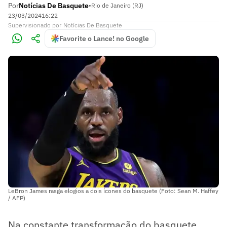
Por
Notícias De Basquete
•
Rio de Janeiro (RJ)
23/03/2024
16:22
Supervisionado
por
Notícias De Basquete
Favorite o Lance! no Google
LeBron James rasga elogios a dois ícones do basquete (Foto: Sean M. Haffey
/ AFP)
Na constante transformação do basquete,