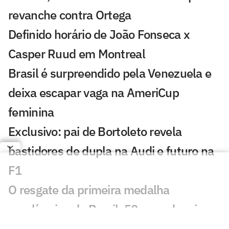
revanche contra Ortega
Definido horário de João Fonseca x
Casper Ruud em Montreal
Brasil é surpreendido pela Venezuela e
deixa escapar vaga na AmeriCup
feminina
Exclusivo: pai de Bortoleto revela
bastidores de dupla na Audi e futuro na
F1
O resgate da primeira medalha
paralímpica do Brasil, 50 anos depois
Minas apresenta novo técnico e