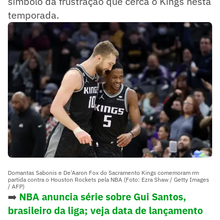
símbolo da frustração que cerca o Kings nesta
temporada.
Domantas Sabonis e De'Aaron Fox do Sacramento Kings comemoram rm
partida contra o Houston Rockets pela NBA (Foto: Ezra Shaw / Getty Images
/ AFP)
➡️
NBA anuncia série sobre Gui Santos,
brasileiro da liga; veja data de lançamento