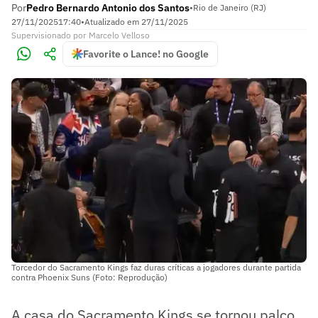
Por
Pedro Bernardo Antonio dos Santos
•
Rio de Janeiro (RJ)
27/11/2025
17:40
•
Atualizado em
27/11/2025
Supervisionado
por
Marcelo Velloso
Favorite o Lance! no Google
Torcedor do Sacramento Kings faz duras críticas a jogadores durante partida
contra Phoenix Suns (Foto: Reprodução)
A casa do Sacramento Kings se tornou palco