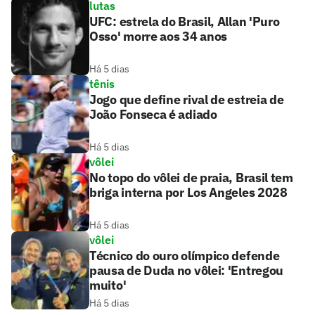
lutas
UFC: estrela do Brasil, Allan 'Puro
Osso' morre aos 34 anos
Há 5 dias
tênis
Jogo que define rival de estreia de
João Fonseca é adiado
Há 5 dias
vôlei
No topo do vôlei de praia, Brasil tem
briga interna por Los Angeles 2028
Há 5 dias
vôlei
Técnico do ouro olímpico defende
pausa de Duda no vôlei: 'Entregou
muito'
Há 5 dias