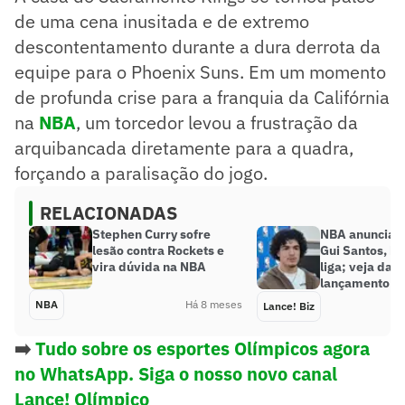
de uma cena inusitada e de extremo
descontentamento durante a dura derrota da
equipe para o Phoenix Suns. Em um momento
de profunda crise para a franquia da Califórnia
na
NBA
, um torcedor levou a frustração da
arquibancada diretamente para a quadra,
forçando a paralisação do jogo.
RELACIONADAS
Stephen Curry sofre
NBA anuncia s
lesão contra Rockets e
Gui Santos, br
vira dúvida na NBA
liga; veja dat
lançamento
NBA
Há 8 meses
Lance! Biz
➡️
Tudo sobre os esportes Olímpicos agora
no WhatsApp. Siga o nosso novo canal
Lance! Olímpico