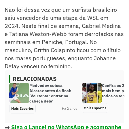
Não foi dessa vez que um surfista brasileiro
saiu vencedor de uma etapa da WSL em
2024. Neste final de semana, Gabriel Medina
e Tatiana Weston-Webb foram derrotados nas
semifinais em Peniche, Portugal. No
masculino, Griffin Colapinto ficou com o título
nos mares portugueses, enquanto Johanne
Defay venceu no feminino.
RELACIONADAS
Medvedev cutuca
Confira os 25 
Alcaraz antes da final:
mais bem pag
‘Vou tentar entrar na
todos os temp
cabeça dele’
Mais Esportes
Mais Esportes
Há 2 anos
➡️
Siga o Lance! no WhatsApp e acompanhe