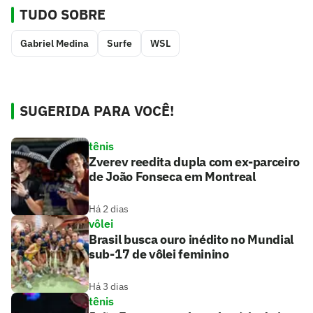
TUDO SOBRE
Gabriel Medina
Surfe
WSL
SUGERIDA PARA VOCÊ!
tênis
Zverev reedita dupla com ex-parceiro
de João Fonseca em Montreal
Há 2 dias
vôlei
Brasil busca ouro inédito no Mundial
sub-17 de vôlei feminino
Há 3 dias
tênis