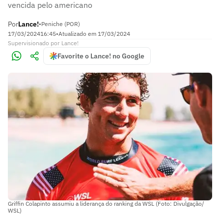
vencida pelo americano
Por
Lance!
•
Peniche (POR)
17/03/2024
16:45
•
Atualizado em
17/03/2024
Supervisionado
por
Lance!
Favorite o Lance! no Google
Griffin Colapinto assumiu a liderança do ranking da WSL (Foto: Divulgação/
WSL)