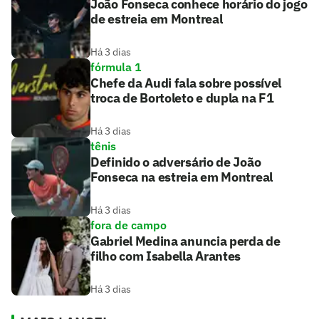
João Fonseca conhece horário do jogo
de estreia em Montreal
Há 3 dias
fórmula 1
Chefe da Audi fala sobre possível
troca de Bortoleto e dupla na F1
Há 3 dias
tênis
Definido o adversário de João
Fonseca na estreia em Montreal
Há 3 dias
fora de campo
Gabriel Medina anuncia perda de
filho com Isabella Arantes
Há 3 dias