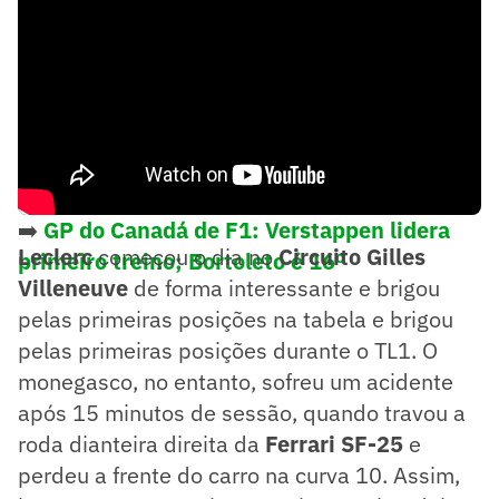
➡️
GP do Canadá de F1: Verstappen lidera
Leclerc
começou o dia no
Circuito Gilles
primeiro treino; Bortoleto é 16º
Villeneuve
de forma interessante e brigou
pelas primeiras posições na tabela e brigou
pelas primeiras posições durante o TL1. O
monegasco, no entanto, sofreu um acidente
após 15 minutos de sessão, quando travou a
roda dianteira direita da
Ferrari SF-25
e
perdeu a frente do carro na curva 10. Assim,