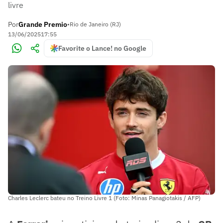
livre
Por
Grande Premio
•
Rio de Janeiro (RJ)
13/06/2025
17:55
Favorite o Lance! no Google
Charles Leclerc bateu no Treino Livre 1 (Foto: Minas Panagiotakis / AFP)