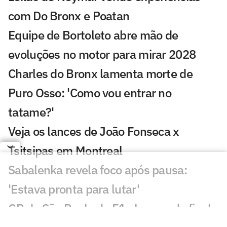
com Do Bronx e Poatan
Equipe de Bortoleto abre mão de
evoluções no motor para mirar 2028
Charles do Bronx lamenta morte de
Puro Osso: 'Como vou entrar no
tatame?'
Veja os lances de João Fonseca x
Tsitsipas em Montreal
Sabalenka revela foco após pausa:
'Estava pronta para lutar'
GP de São Paulo de F1 abre venda final