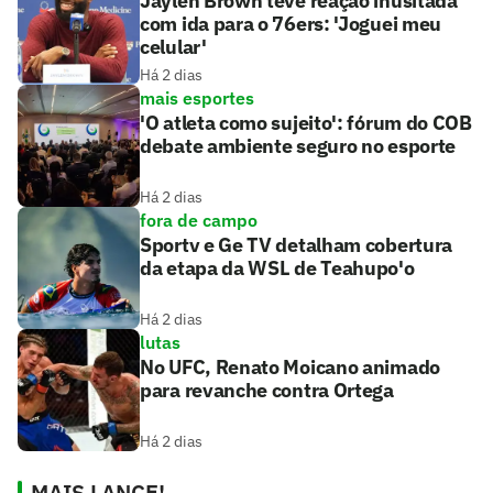
Jaylen Brown teve reação inusitada
com ida para o 76ers: 'Joguei meu
celular'
Há 2 dias
mais esportes
'O atleta como sujeito': fórum do COB
debate ambiente seguro no esporte
Há 2 dias
fora de campo
Sportv e Ge TV detalham cobertura
da etapa da WSL de Teahupo'o
Há 2 dias
lutas
No UFC, Renato Moicano animado
para revanche contra Ortega
Há 2 dias
MAIS LANCE!