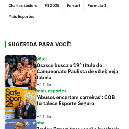
Charles Leclerc
F1 2025
Ferrari
Fórmula 1
Mais Esportes
SUGERIDA PARA VOCÊ!
vôlei
Osasco busca o 19º título do
Campeonato Paulista de vôlei; veja
tabela
Há 1 dia
mais esportes
'Abusos encurtam carreiras': COB
fortalece Esporte Seguro
Há 1 dia
nba