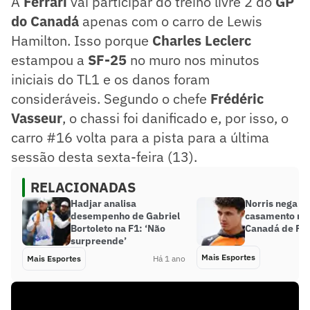
A
Ferrari
vai participar do treino livre 2 do
GP
do Canadá
apenas com o carro de Lewis
Hamilton. Isso porque
Charles Leclerc
estampou a
SF-25
no muro nos minutos
iniciais do TL1 e os danos foram
consideráveis. Segundo o chefe
Frédéric
Vasseur
, o chassi foi danificado e, por isso, o
carro #16 volta para a pista para a última
sessão desta sexta-feira (13).
RELACIONADAS
Hadjar analisa
Norris nega ‘p
desempenho de Gabriel
casamento no
Bortoleto na F1: ‘Não
Canadá de F1;
surpreende’
Mais Esportes
Mais Esportes
Há 1 ano