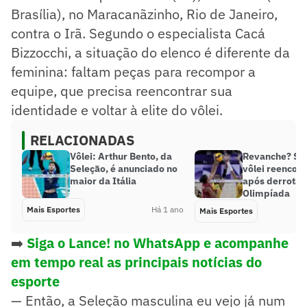
Brasília), no Maracanãzinho, Rio de Janeiro,
contra o Irã. Segundo o especialista Cacá
Bizzocchi, a situação do elenco é diferente da
feminina: faltam peças para recompor a
equipe, que precisa reencontrar sua
identidade e voltar à elite do vôlei.
RELACIONADAS
Vôlei: Arthur Bento, da
Revanche? Se
Seleção, é anunciado no
vôlei reencon
maior da Itália
após derrota
Olimpíada
Mais Esportes
Há 1 ano
Mais Esportes
➡️
Siga o Lance! no WhatsApp e acompanhe
em tempo real as principais notícias do
esporte
— Então, a Seleção masculina eu vejo já num