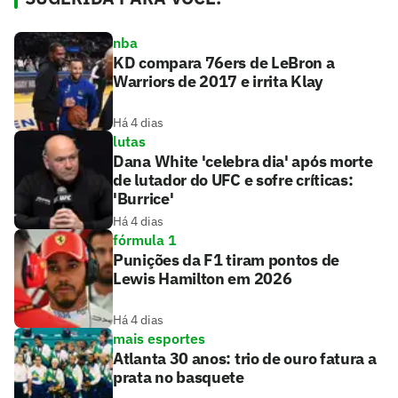
nba
KD compara 76ers de LeBron a
Warriors de 2017 e irrita Klay
Há 4 dias
lutas
Dana White 'celebra dia' após morte
de lutador do UFC e sofre críticas:
'Burrice'
Há 4 dias
fórmula 1
Punições da F1 tiram pontos de
Lewis Hamilton em 2026
Há 4 dias
mais esportes
Atlanta 30 anos: trio de ouro fatura a
prata no basquete