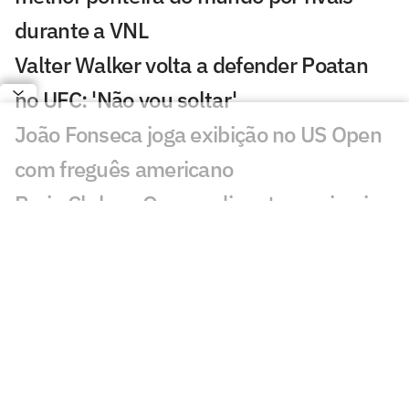
durante a VNL
Valter Walker volta a defender Poatan
no UFC: 'Não vou soltar'
João Fonseca joga exibição no US Open
com freguês americano
Praia Clube e Osasco disputam primeiro
título do vôlei nacional em outubro
Times de Bernardinho e Zé se
enfrentam na abertura da Superliga
LeBron James abriu mão de voltar aos
Cavaliers por causa de James Harden,