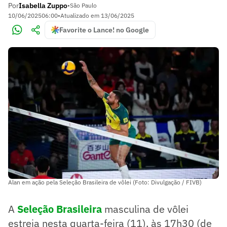
Por
Isabella Zuppo
•
São Paulo
10/06/2025
06:00
•
Atualizado em
13/06/2025
Favorite o Lance! no Google
Alan em ação pela Seleção Brasileira de vôlei (Foto: Divulgação / FIVB)
A
Seleção Brasileira
masculina de vôlei
estreia nesta quarta-feira (11), às 17h30 (de