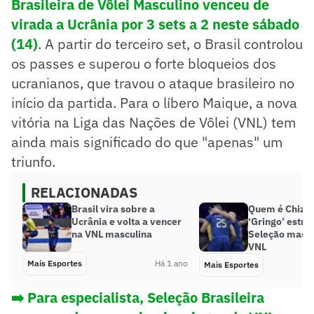
Brasileira de Vôlei Masculino venceu de
virada a Ucrânia por 3 sets a 2 neste sábado
(14)
. A partir do terceiro set, o Brasil controlou
os passes e superou o forte bloqueios dos
ucranianos, que travou o ataque brasileiro no
início da partida. Para o líbero Maique, a nova
vitória na Liga das Nações de Vôlei (VNL) tem
ainda mais significado do que "apenas" um
triunfo.
RELACIONADAS
Brasil vira sobre a
Quem é Chizo
Ucrânia e volta a vencer
‘Gringo’ estre
na VNL masculina
Seleção mascu
VNL
Mais Esportes
Há 1 ano
Mais Esportes
➡️ Para especialista, Seleção Brasileira