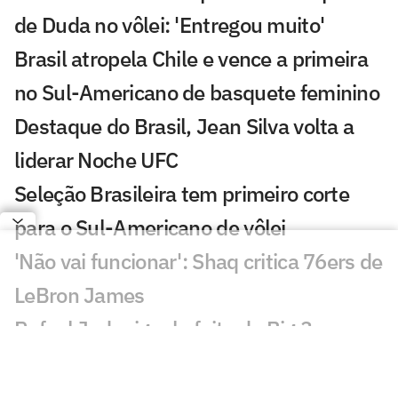
de Duda no vôlei: 'Entregou muito'
Brasil atropela Chile e vence a primeira
no Sul-Americano de basquete feminino
Destaque do Brasil, Jean Silva volta a
liderar Noche UFC
Seleção Brasileira tem primeiro corte
para o Sul-Americano de vôlei
'Não vai funcionar': Shaq critica 76ers de
LeBron James
Rafael Jodar iguala feito do Big 3,
Alcaraz e Sinner
Invicto no MMA, primo de Khabib se