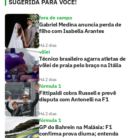
SUGERIDA PARA VOCÊ!
fora de campo
Gabriel Medina anuncia perda de
filho com Isabella Arantes
Há 2 dias
vôlei
Técnico brasileiro agarra atletas de
vôlei de praia pelo braço na Itália
Há 2 dias
fórmula 1
Fittipaldi cobra Russell e prevê
disputa com Antonelli na F1
Há 2 dias
fórmula 1
GP do Bahrein na Malásia: F1
confirma prova diurna; entenda