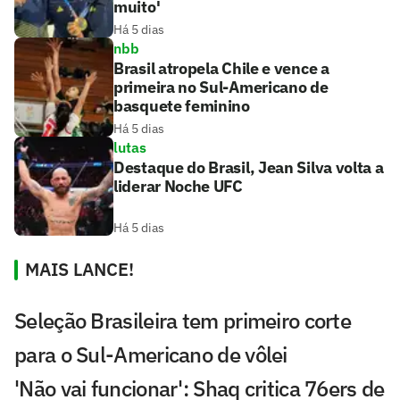
muito'
Há 5 dias
nbb
Brasil atropela Chile e vence a
primeira no Sul-Americano de
basquete feminino
Há 5 dias
lutas
Destaque do Brasil, Jean Silva volta a
liderar Noche UFC
Há 5 dias
MAIS LANCE!
Seleção Brasileira tem primeiro corte
para o Sul-Americano de vôlei
'Não vai funcionar': Shaq critica 76ers de