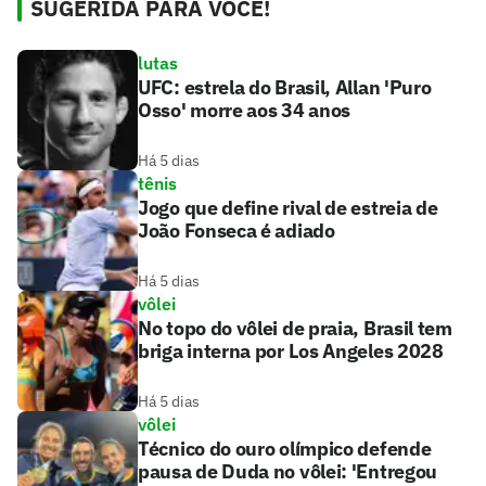
SUGERIDA PARA VOCÊ!
lutas
UFC: estrela do Brasil, Allan 'Puro
Osso' morre aos 34 anos
Há 5 dias
tênis
Jogo que define rival de estreia de
João Fonseca é adiado
Há 5 dias
vôlei
No topo do vôlei de praia, Brasil tem
briga interna por Los Angeles 2028
Há 5 dias
vôlei
Técnico do ouro olímpico defende
pausa de Duda no vôlei: 'Entregou