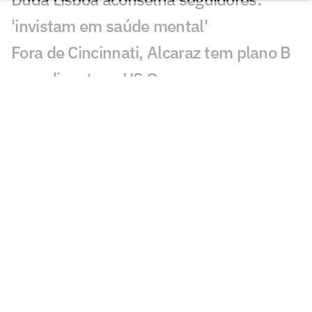
'invistam em saúde mental'
Fora de Cincinnati, Alcaraz tem plano B
para disputar o US Open
Montreal: João Fonseca supera falta de
ritmo e vence estreia
Jaylen Brown exalta LeBron e manda
recado ao Celtics
Leilão de Neymar vende experiências
com Do Bronx e Poatan
Equipe de Bortoleto abre mão de
evoluções no motor para mirar 2028