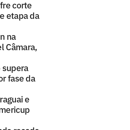
fre corte
e etapa da
n na
el Câmara,
o supera
or fase da
raguai e
Americup