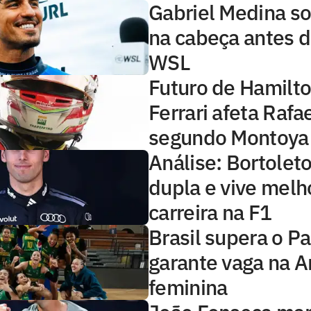
Gabriel Medina so
na cabeça antes d
WSL
Futuro de Hamilto
Ferrari afeta Rafa
segundo Montoya
Análise: Bortolet
dupla e vive melh
carreira na F1
Brasil supera o Pa
garante vaga na 
feminina