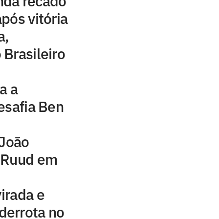
nda recado
pós vitória
a,
Brasileiro
a a
esafia Ben
 João
r Ruud em
virada e
errota no