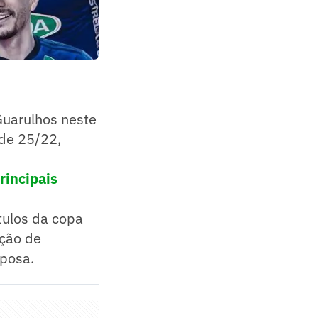
Guarulhos neste
 de 25/22,
rincipais
tulos da copa
ação de
aposa.