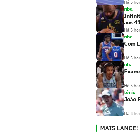
Há 5 ho
nba
Infini
aos 4
Há 5 ho
nba
Com Le
Há 5 ho
nba
Exame
Há 5 ho
tênis
João F
Há 8 ho
MAIS LANCE!