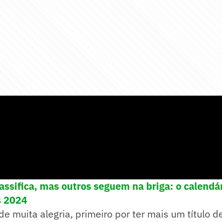
assifica, mas outros seguem na briga: o calendá
s 2024
de muita alegria, primeiro por ter mais um título d