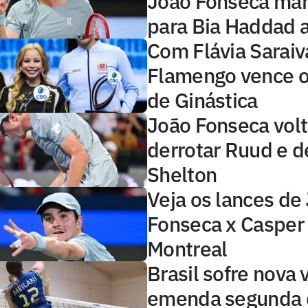
João Fonseca ma
para Bia Haddad a
Com Flávia Saraiv
Flamengo vence o 
de Ginástica
João Fonseca volt
derrotar Ruud e d
Shelton
Veja os lances de
Fonseca x Caspe
Montreal
Brasil sofre nova 
emenda segunda d