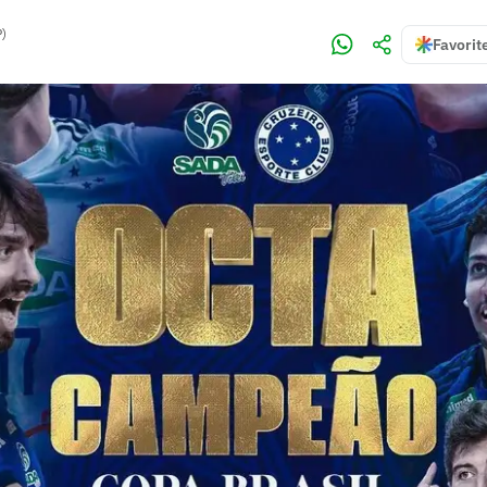
P)
Favorit