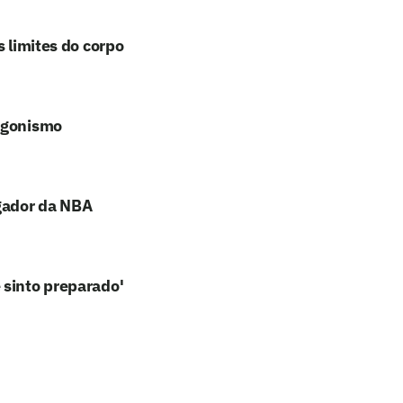
s limites do corpo
tagonismo
gador da NBA
 sinto preparado'