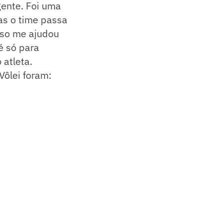
gente. Foi uma
mas o time passa
sso me ajudou
é só para
 atleta.
Vôlei foram: