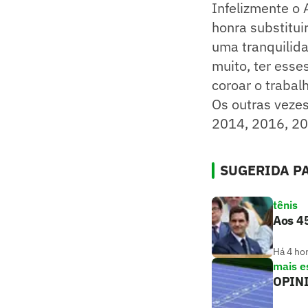
Infelizmente o 
honra substituir
uma tranquilida
muito, ter esse
coroar o trabalh
Os outras vezes
2014, 2016, 20
SUGERIDA PA
tênis
Aos 45
Há 4 ho
mais e
OPINIÃ