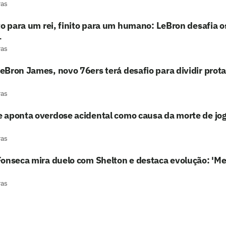
ras
to para um rei, finito para um humano: LeBron desafia o
1
ras
Bron James, novo 76ers terá desafio para dividir pro
ras
 aponta overdose acidental como causa da morte de jo
ras
onseca mira duelo com Shelton e destaca evolução: 'Me
ras