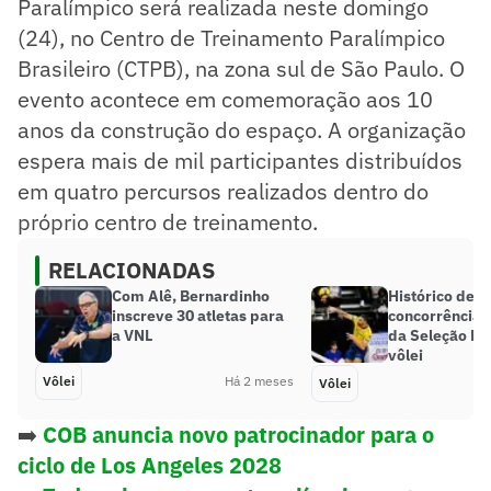
Paralímpico será realizada neste domingo
(24), no Centro de Treinamento Paralímpico
Brasileiro (CTPB), na zona sul de São Paulo. O
evento acontece em comemoração aos 10
anos da construção do espaço. A organização
espera mais de mil participantes distribuídos
em quatro percursos realizados dentro do
próprio centro de treinamento.
RELACIONADAS
Com Alê, Bernardinho
Histórico de l
inscreve 30 atletas para
concorrência 
a VNL
da Seleção Bra
vôlei
Vôlei
Há 2 meses
Vôlei
➡️
COB anuncia novo patrocinador para o
ciclo de Los Angeles 2028