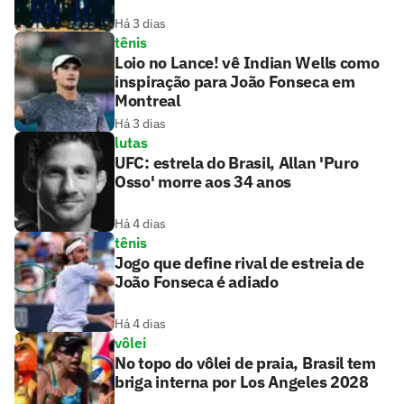
Há 3 dias
tênis
Loio no Lance! vê Indian Wells como
inspiração para João Fonseca em
Montreal
Há 3 dias
lutas
UFC: estrela do Brasil, Allan 'Puro
Osso' morre aos 34 anos
Há 4 dias
tênis
Jogo que define rival de estreia de
João Fonseca é adiado
Há 4 dias
vôlei
No topo do vôlei de praia, Brasil tem
briga interna por Los Angeles 2028