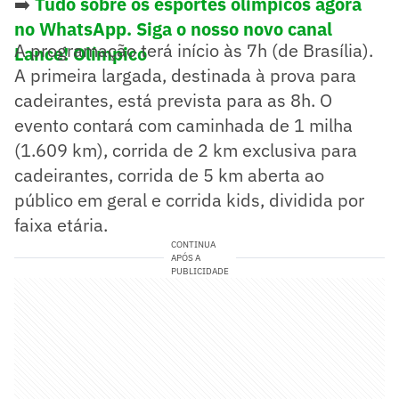
➡️
Tudo sobre os esportes olímpicos agora
no WhatsApp. Siga o nosso novo canal
A programação terá início às 7h (de Brasília).
Lance! Olímpico
A primeira largada, destinada à prova para
cadeirantes, está prevista para as 8h. O
evento contará com caminhada de 1 milha
(1.609 km), corrida de 2 km exclusiva para
cadeirantes, corrida de 5 km aberta ao
público em geral e corrida kids, dividida por
faixa etária.
CONTINUA
APÓS A
PUBLICIDADE