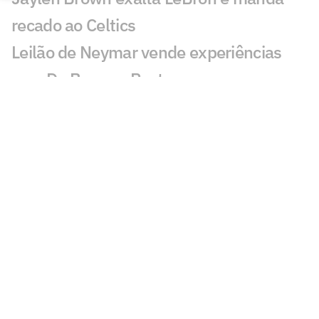
recado ao Celtics
Leilão de Neymar vende experiências
com Do Bronx e Poatan
Equipe de Bortoleto abre mão de
evoluções no motor para mirar 2028
Charles do Bronx lamenta morte de
Puro Osso: 'Como vou entrar no
tatame?'
Veja os lances de João Fonseca x
Tsitsipas em Montreal
Sabalenka revela foco após pausa: