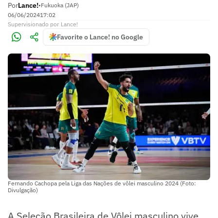
Por
Lance!
•
Fukuoka (JAP)
06/06/2024
17:02
Supervisionado
por
Lance!
Favorite o Lance! no Google
Fernando Cachopa pela Liga das Nações de vôlei masculino 2024 (Foto:
Divulgação)
A Seleção Brasileira de Vôlei masculino vive