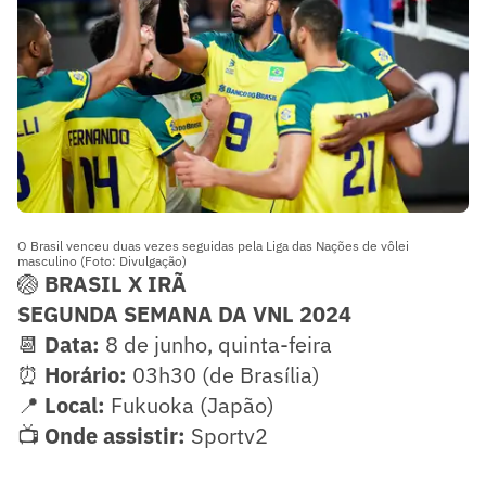
O Brasil venceu duas vezes seguidas pela Liga das Nações de vôlei
masculino (Foto: Divulgação)
🏐
BRASIL X IRÃ
SEGUNDA SEMANA DA VNL 2024
📆
Data:
8 de junho, quinta-feira
⏰
Horário:
03h30 (de Brasília)
📍
Local:
Fukuoka (Japão)
📺
Onde assistir:
Sportv2