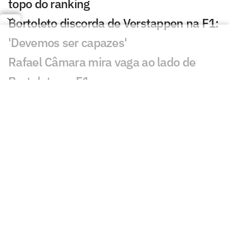
topo do ranking
Bortoleto discorda de Verstappen na F1:
'Devemos ser capazes'
Rafael Câmara mira vaga ao lado de
Bortoleto na F1
Laura Pigossi fica a um passo da
liderança do tênis brasileiro
Evandro evita pensar em última
Olimpíada: 'Não vou pro tudo ou nada'
Calouro da NBA desafia Luka Doncic:
'Quero ver se é lento mesmo'
Alex Poatan não volta ao UFC em