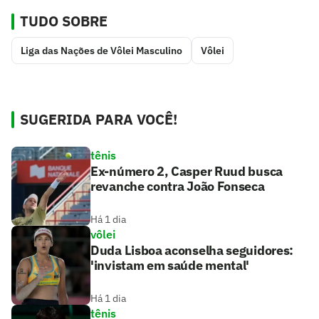
TUDO SOBRE
Liga das Nações de Vôlei Masculino
Vôlei
SUGERIDA PARA VOCÊ!
tênis
Ex-número 2, Casper Ruud busca
revanche contra João Fonseca
Há 1 dia
vôlei
Duda Lisboa aconselha seguidores:
'invistam em saúde mental'
Há 1 dia
tênis