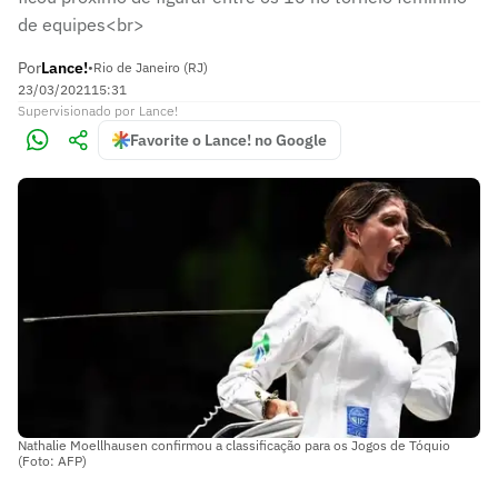
de equipes<br>
Por
Lance!
•
Rio de Janeiro (RJ)
23/03/2021
15:31
Supervisionado
por
Lance!
Favorite o Lance! no Google
Nathalie Moellhausen confirmou a classificação para os Jogos de Tóquio
(Foto: AFP)