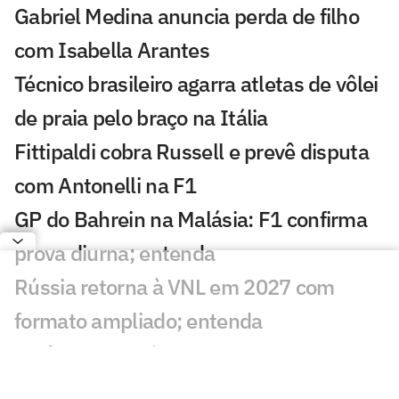
Gabriel Medina anuncia perda de filho
com Isabella Arantes
Técnico brasileiro agarra atletas de vôlei
de praia pelo braço na Itália
Fittipaldi cobra Russell e prevê disputa
com Antonelli na F1
GP do Bahrein na Malásia: F1 confirma
prova diurna; entenda
Rússia retorna à VNL em 2027 com
formato ampliado; entenda
Incêndio destrói apartamento de Kayky
Mota, nadador olímpico pelo Brasil