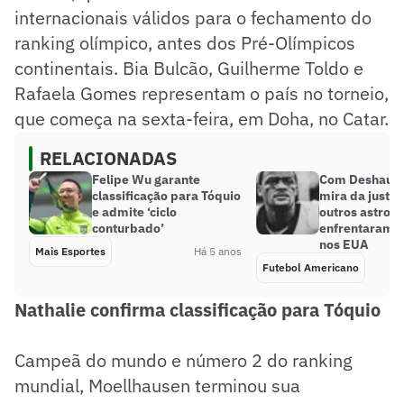
internacionais válidos para o fechamento do
ranking olímpico, antes dos Pré-Olímpicos
continentais. Bia Bulcão, Guilherme Toldo e
Rafaela Gomes representam o país no torneio,
que começa na sexta-feira, em Doha, no Catar.
RELACIONADAS
Felipe Wu garante
Com Deshaun 
classificação para Tóquio
mira da justiç
e admite ‘ciclo
outros astros
conturbado’
enfrentaram o
nos EUA
Mais Esportes
Há 5 anos
Futebol Americano
Nathalie confirma classificação para Tóquio
Campeã do mundo e número 2 do ranking
mundial, Moellhausen terminou sua