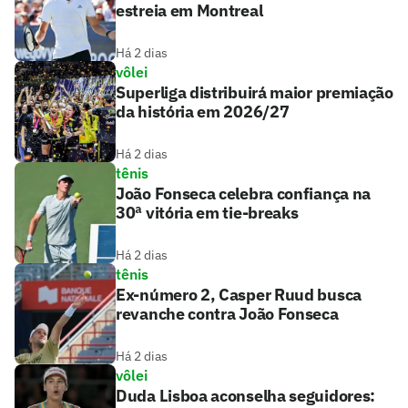
estreia em Montreal
Há 2 dias
vôlei
Superliga distribuirá maior premiação
da história em 2026/27
Há 2 dias
tênis
João Fonseca celebra confiança na
30ª vitória em tie-breaks
Há 2 dias
tênis
Ex-número 2, Casper Ruud busca
revanche contra João Fonseca
Há 2 dias
vôlei
Duda Lisboa aconselha seguidores: