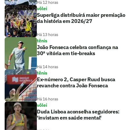
Há 12 horas
vôlei
Superliga distribuirá maior premiação
da história em 2026/27
Há 13 horas
tênis
João Fonseca celebra confiança na
30ª vitória em tie-breaks
Há 14 horas
tênis
Ex-número 2, Casper Ruud busca
revanche contra João Fonseca
Há 16 horas
vôlei
Duda Lisboa aconselha seguidores:
'invistam em saúde mental'