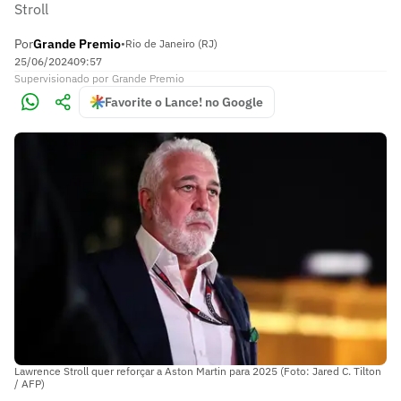
Stroll
Por
Grande Premio
•
Rio de Janeiro (RJ)
25/06/2024
09:57
Supervisionado
por
Grande Premio
Favorite o Lance! no Google
Lawrence Stroll quer reforçar a Aston Martin para 2025 (Foto: Jared C. Tilton
/ AFP)