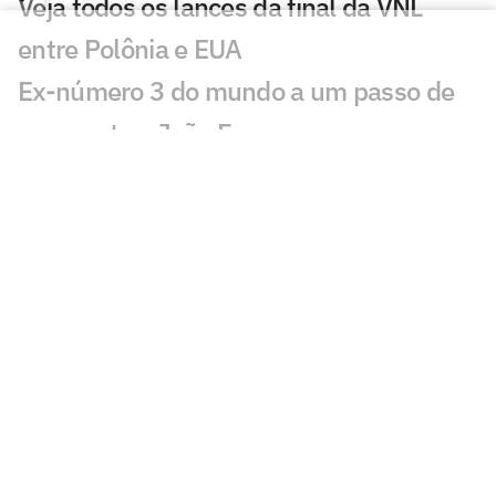
Veja todos os lances da final da VNL
entre Polônia e EUA
Ex-número 3 do mundo a um passo de
reencontrar João Fonseca
Pepê Gonçalves e Ana Sátila
conquistam ouro no Pan-Americano
Rally espetacular marca EUA x Japão na
VNL; veja vídeo
UFC 331: Charles do Bronx e Pantoja
terão revanches, diz jornalista
Daniel Nascimento, ex-maratonista
olímpico, é localizado em SP