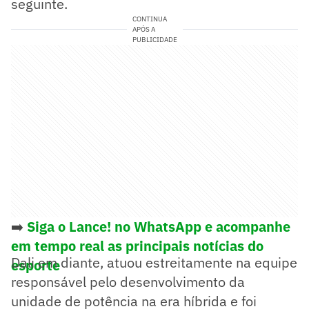
seguinte.
CONTINUA
APÓS A
PUBLICIDADE
➡️
Siga o Lance! no WhatsApp e acompanhe
em tempo real as principais notícias do
Dali em diante, atuou estreitamente na equipe
esporte
responsável pelo desenvolvimento da
unidade de potência na era híbrida e foi