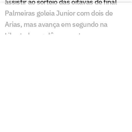
assistir ao sorteio das oitavas de final
Palmeiras goleia Junior com dois de
Arias, mas avança em segundo na
Libertadores; dê suas notas
Hugo Souza admite erros após derrota
do Corinthians: 'Noite infeliz'
Conmebol realiza sorteios da
Libertadores e Sul-Americana nesta
sexta
Fluminense fatura bolada com
classificação na Libertadores; veja
valores