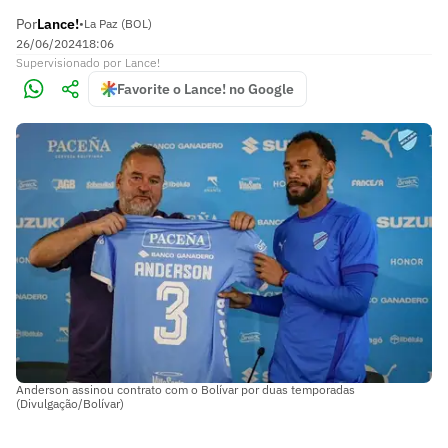
Por
Lance!
•
La Paz (BOL)
26/06/2024
18:06
Supervisionado
por
Lance!
Favorite o Lance! no Google
Anderson assinou contrato com o Bolívar por duas temporadas
(Divulgação/Bolívar)