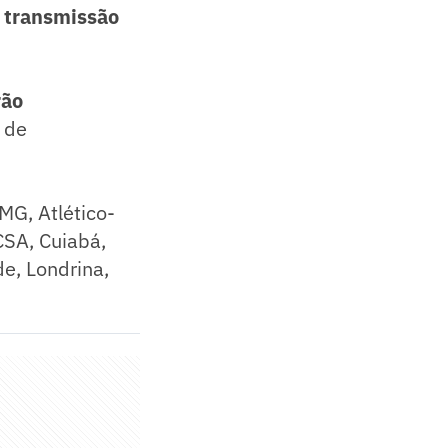
e transmissão
rão
 de
MG, Atlético-
CSA, Cuiabá,
de, Londrina,