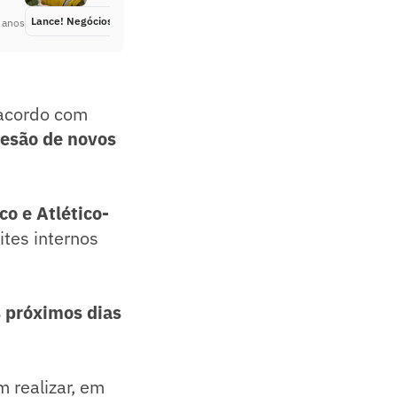
Lance! Negócios
Há 3 anos
 anos
 acordo com
esão de novos
o e Atlético-
ites internos
s próximos dias
 realizar, em