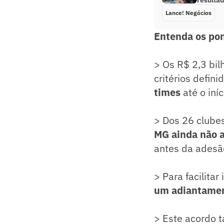
resulta
Lance! Negócios
Entenda os po
> Os R$ 2,3 bil
critérios defin
times
até o iní
> Dos 26 clube
MG ainda não 
antes da adesã
> Para facilita
um adiantamen
> Este acordo 