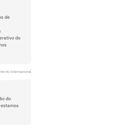
os de
s
erativo do
rmos
nte do Internacional
ão do
e estamos