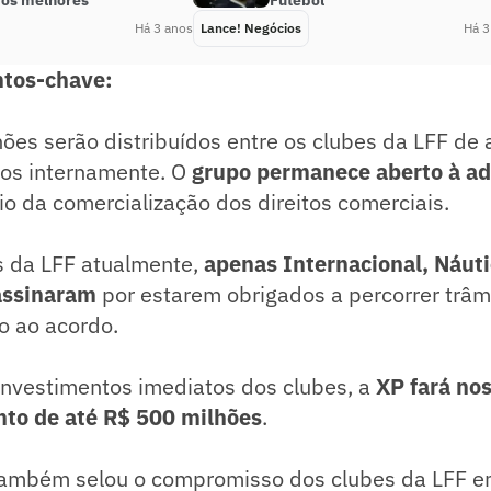
dos melhores’
Futebol
Há 3 anos
Lance! Negócios
Há 3
ntos-chave:
hões serão distribuídos entre os clubes da LFF de
idos internamente. O
grupo permanece aberto à ad
cio da comercialização dos direitos comerciais.
s da LFF atualmente,
apenas Internacional, Náutic
assinaram
por estarem obrigados a percorrer trâm
o ao acordo.
r investimentos imediatos dos clubes, a
XP fará no
to de até R$ 500 milhões
.
também selou o compromisso dos clubes da LFF em