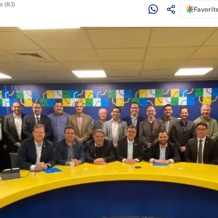
o (RJ)
Favorit