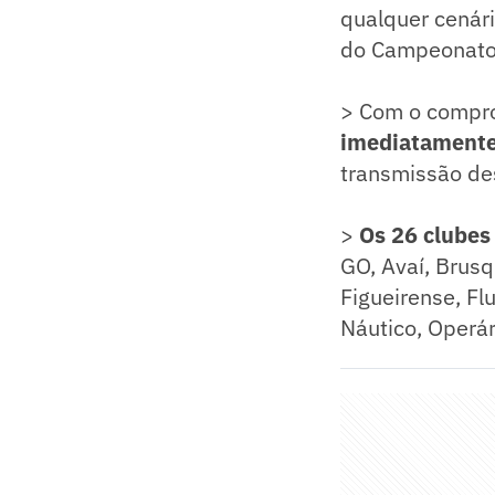
qualquer cenári
do Campeonato B
> Com o compro
imediatamente
transmissão de
>
Os 26 clubes
GO, Avaí, Brusq
Figueirense, Fl
Náutico, Operár