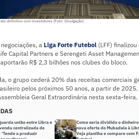
rato definitivo com investidores (Foto: Divulgação)
 negociações, a
Liga Forte Futebol
(LFF) finalizou
Life Capital Partners e Serengeti Asset Managemen
 aportarão R$ 2,3 bilhões nos clubes do bloco.
da, o grupo cederá 20% das receitas comerciais g
sileiro pelos próximos 50 anos, a partir de 2025
sembleia Geral Extraordinária nesta sexta-feira.
ADAS
uarda união entre Libra e
Como seria dividido o dinheiro
 venda centralizada de
nova oferta do Mubadala à Lib
: ‘Tende a produzir
Veja planilha e compare com F