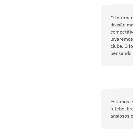
O Internac
divisão m
competitiv
levaremos
clube. O f
pensando e
Estamos e
futebol br
ansiosos p