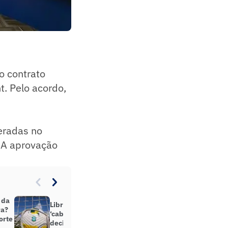
 o contrato
t. Pelo acordo,
eradas no
. A aprovação
 da
Libra e Forte Futebol acentuam
ra?
‘cabo de guerra’ e iniciam mês
orte
decisivo por liga única