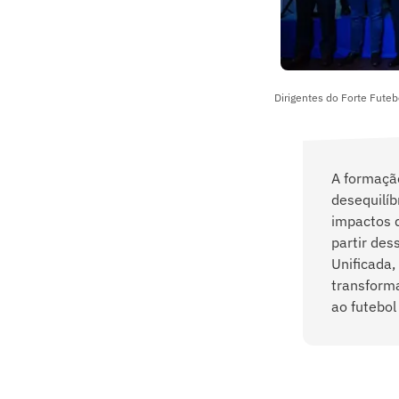
Dirigentes do Forte Futeb
A formaçã
desequilíb
impactos d
partir de
Unificada,
transforma
ao futebol