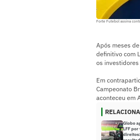
Forte Futebol assina cont
Após meses de
definitivo com 
os investidores
Em contraparti
Campeonato Bra
aconteceu em As
RELACION
Globo ag
LFF por
direitos