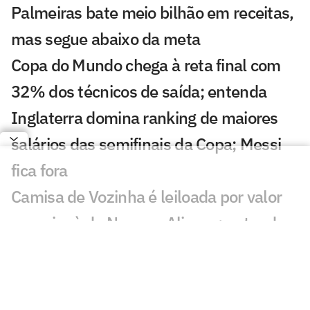
Palmeiras bate meio bilhão em receitas,
mas segue abaixo da meta
Copa do Mundo chega à reta final com
32% dos técnicos de saída; entenda
Inglaterra domina ranking de maiores
salários das semifinais da Copa; Messi
fica fora
Camisa de Vozinha é leiloada por valor
superior à de Neuer e Alisson; entenda
Fifa vai vender pedaços do gramado da
final da Copa; veja preço e como
comprar