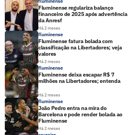
fluminense
Fluminense regulariza balanço
financeiro de 2025 após advertência
da Anresf
Há 2 meses
fluminense
Fluminense fatura bolada com
classificação na Libertadores; veja
valores
Há 2 meses
fluminense
Fluminense deixa escapar R$ 7
milhões na Libertadores; entenda
Há 2 meses
fluminense
João Pedro entra na mira do
Barcelona e pode render bolada ao
Fluminense
Há 2 meses
cruzeiro