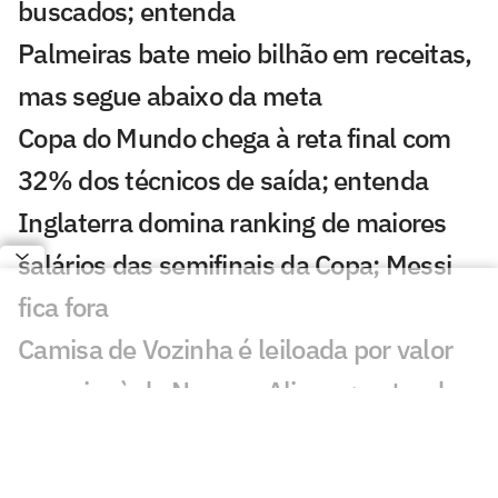
buscados; entenda
Palmeiras bate meio bilhão em receitas,
mas segue abaixo da meta
Copa do Mundo chega à reta final com
32% dos técnicos de saída; entenda
Inglaterra domina ranking de maiores
salários das semifinais da Copa; Messi
fica fora
Camisa de Vozinha é leiloada por valor
superior à de Neuer e Alisson; entenda
Fifa vai vender pedaços do gramado da
final da Copa; veja preço e como