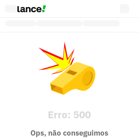
Erro:
500
Ops, não conseguimos