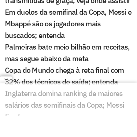
transmitidas de graça; veja onde assistir
Em duelos da semifinal da Copa, Messi e
Mbappé são os jogadores mais
buscados; entenda
Palmeiras bate meio bilhão em receitas,
mas segue abaixo da meta
Copa do Mundo chega à reta final com
32% dos técnicos de saída; entenda
Inglaterra domina ranking de maiores
salários das semifinais da Copa; Messi
fica fora
Camisa de Vozinha é leiloada por valor