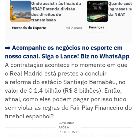
Onde assistir às finais da
Quanto custa
NBA? Entenda divisão
ingressos para
dos direitos de
da NBA?
transmissão
Finanças
Mercado do Esporte
Há 2 anos
➡️
Acompanhe os negócios no esporte em
nosso canal. Siga o Lance! Biz no WhatsApp
A contratação acontece no momento em que
o Real Madrid está prestes a concluir
a reforma do estádio Santiago Bernabéu, no
valor de € 1,4 bilhão (R$ 8 bilhões). Então,
afinal, como eles podem pagar por isso tudo
sem violar as regras do Fair Play Financeiro do
futebol espanhol?
CONTINUA
APÓS A
PUBLICIDADE