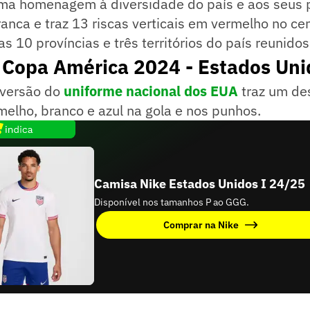
uma homenagem à diversidade do país e aos seus p
branca e traz 13 riscas verticais em vermelho no cen
s 10 províncias e três territórios do país reunido
 Copa América 2024 - Estados Uni
 versão do
uniforme nacional dos EUA
traz um des
melho, branco e azul na gola e nos punhos.
Camisa Nike Estados Unidos I 24/25
Disponível nos tamanhos P ao GGG.
Comprar na Nike