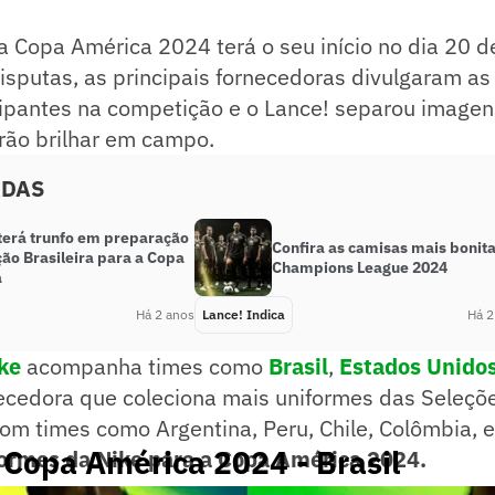
a Copa América 2024 terá o seu início no dia 20 d
isputas, as principais fornecedoras divulgaram a
cipantes na competição e o Lance! separou imagen
rão brilhar em campo.
ADAS
 terá trunfo em preparação
Confira as camisas mais bonit
ão Brasileira para a Copa
Champions League 2024
a
Há 2 anos
Lance! Indica
Há 2
ke
acompanha times como
Brasil
,
Estados Unido
ecedora que coleciona mais uniformes das Seleçõ
com times como Argentina, Peru, Chile, Colômbia, e
 Copa América 2024 - Brasil
formes da Nike para a Copa América 2024.