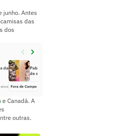
e junho. Antes
s camisas das
s dos
as da
Pabllo Vittar desenha nova coleção
de camisas da MLS; confira
 anos
Fora de Campo
Há 2 anos
s
e Canadá. A
es
ntre outras.