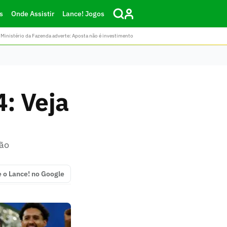
s
Onde Assistir
Lance! Jogos
Ministério da Fazenda adverte: Aposta não é investimento
: Veja
ção
e o Lance! no Google