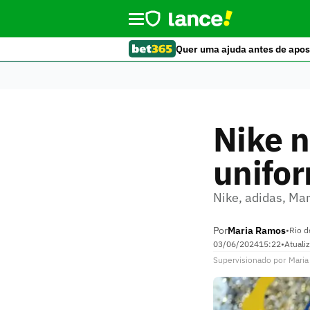
Quer uma ajuda antes de apos
Nike n
unifo
Nike, adidas, Ma
Por
Maria Ramos
•
Rio d
03/06/2024
15:22
•
Atuali
Supervisionado
por
Mari