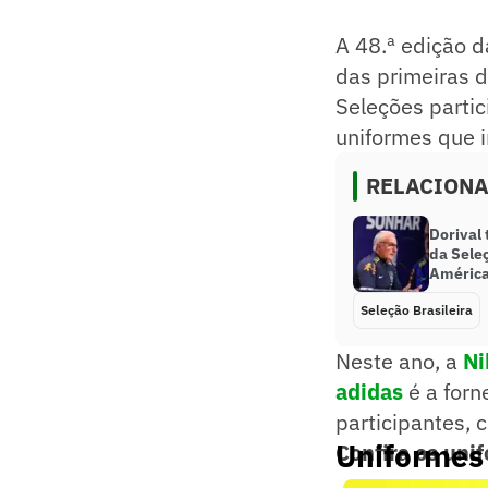
A 48.ª edição d
das primeiras d
Seleções parti
uniformes que i
RELACION
Dorival
da Seleç
Améric
Seleção Brasileira
Neste ano, a
Ni
adidas
é a forn
participantes, 
Uniformes
Confira os uni