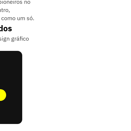
ioneiros no
tro,
s como um só.
dos
ign gráfico