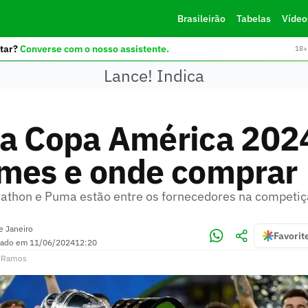
Brasileirão
Tabelas
Vídeo
tar?
Converse com o nosso assistente.
18+ 
Lance! Indica
a Copa América 2024
rmes e onde comprar
rathon e Puma estão entre os fornecedores na competi
e Janeiro
Favorit
zado em
11/06/2024
12:20
a Ramos