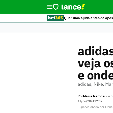
Quer uma ajuda antes de apos
adida
veja o
e ond
adidas, Nike, Ma
Por
Maria Ramos
•
Rio d
11/06/2024
17:32
Supervisionado
por
Mari