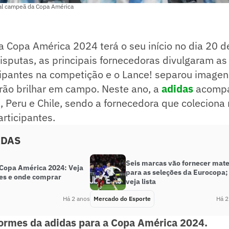
ual campeã da Copa América
a Copa América 2024 terá o seu início no dia 20 d
isputas, as principais fornecedoras divulgaram a
cipantes na competição e o Lance! separou imagen
rão brilhar em campo. Neste ano, a
adidas
acompa
 Peru e Chile, sendo a fornecedora que coleciona
rticipantes.
ADAS
Seis marcas vão fornecer mate
 Copa América 2024: Veja
para as seleções da Eurocopa;
es e onde comprar
veja lista
Há 2 anos
Mercado do Esporte
Há 2
formes da adidas para a Copa América 2024.