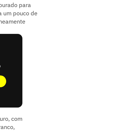
ourado para
na um pouco de
taneamente
a
curo, com
ranco,