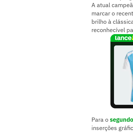
A atual campeã
marcar o recen
brilho à clássi
reconhecível pa
Para o
segundo
inserções gráfi