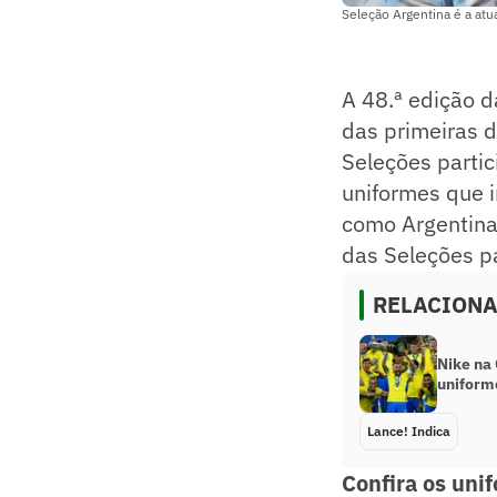
Seleção Argentina é a at
A 48.ª edição d
das primeiras d
Seleções parti
uniformes que i
como Argentina,
das Seleções pa
RELACION
Nike na
uniform
Lance! Indica
Confira os uni