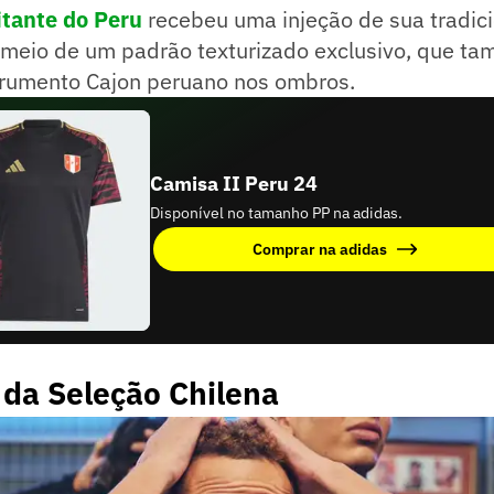
itante do Peru
recebeu uma injeção de sua tradici
 meio de um padrão texturizado exclusivo, que ta
strumento Cajon peruano nos ombros.
Camisa II Peru 24
Disponível no tamanho PP na adidas.
Comprar na adidas
 da Seleção Chilena