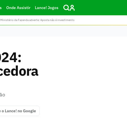
s
Onde Assistir
Lance! Jogos
Ministério da Fazenda adverte: Aposta não é investimento
024:
cedora
ção
e o Lance! no Google