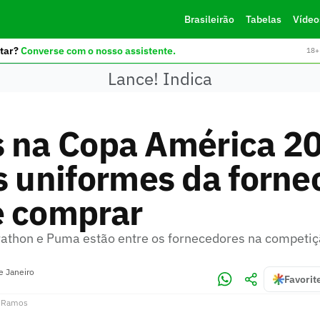
Brasileirão
Tabelas
Vídeo
tar?
Converse com o nosso assistente.
18+ 
Lance! Indica
s na Copa América 2
s uniformes da forne
e comprar
rathon e Puma estão entre os fornecedores na competi
e Janeiro
Favorit
a Ramos