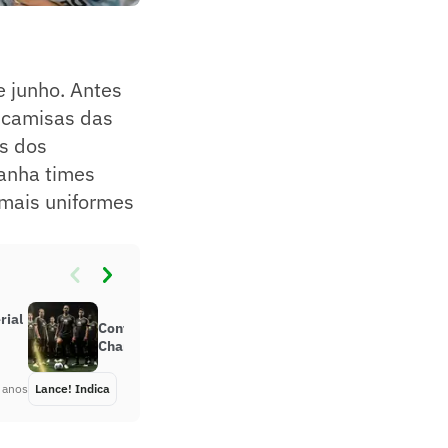
e junho. Antes
s camisas das
s dos
nha times
 mais uniformes
rial
Confira as camisas mais bonitas da
Champions League 2024
 anos
Lance! Indica
Há 2 anos