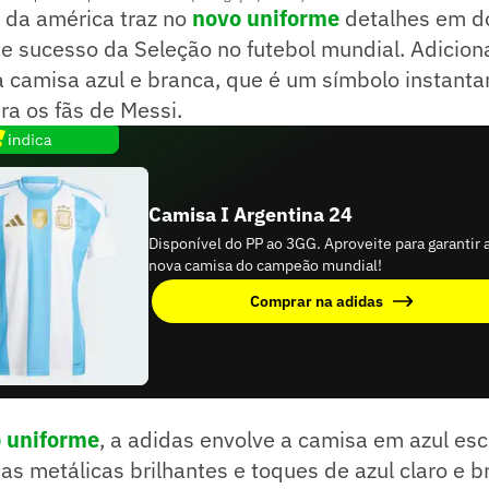
 da américa traz no
novo uniforme
detalhes em d
te sucesso da Seleção no futebol mundial. Adicio
ca camisa azul e branca, que é um símbolo instan
ra os fãs de Messi.
Camisa I Argentina 24
Disponível do PP ao 3GG. Aproveite para garantir 
nova camisa do campeão mundial!
Comprar na adidas
 uniforme
, a adidas envolve a camisa em azul es
cas metálicas brilhantes e toques de azul claro e b