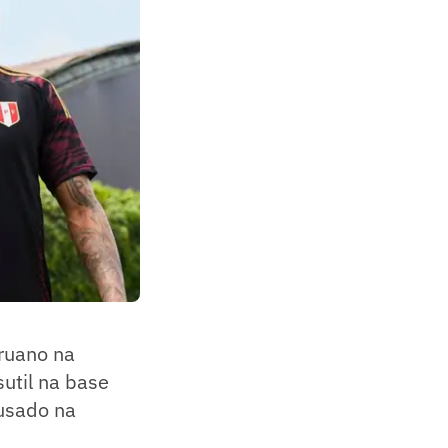
eruano na
sutil na base
 usado na