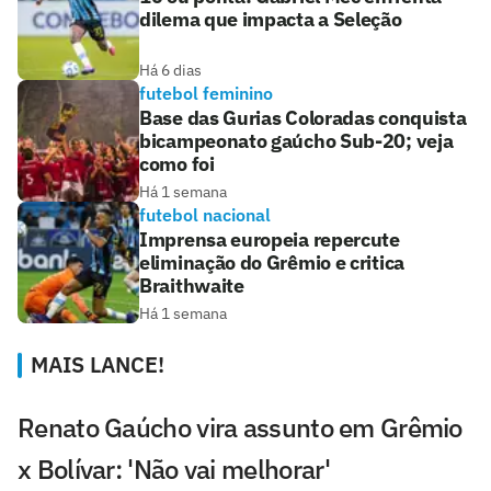
dilema que impacta a Seleção
Há 6 dias
futebol feminino
Base das Gurias Coloradas conquista
bicampeonato gaúcho Sub-20; veja
como foi
Há 1 semana
futebol nacional
Imprensa europeia repercute
eliminação do Grêmio e critica
Braithwaite
Há 1 semana
MAIS LANCE!
Renato Gaúcho vira assunto em Grêmio
x Bolívar: 'Não vai melhorar'