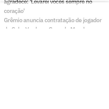
agradece: 'Levarei vocês sempre no
coração'
Grêmio anuncia contratação de jogador
de Cabo Verde na Copa do Mundo
Torcedores reagem a pênalti de Gabriel
Pec em Grêmio x Cruzeiro: 'Pior ainda'
Gabriel Grando defende dois pênaltis, e
Grêmio vence amistoso contra o
Cruzeiro
Veja gols de Grêmio x Cruzeiro: Carlos
Vinícius, Sinisterra e Nardoni marcam
Jogos de hoje: quem joga no futebol e