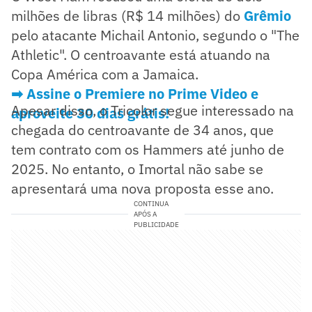
milhões de libras (R$ 14 milhões) do
Grêmio
pelo atacante Michail Antonio, segundo o "The
Athletic". O centroavante está atuando na
Copa América com a Jamaica.
➡ Assine o Premiere no Prime Video e
Apesar disso, o Tricolor segue interessado na
aproveite 30 dias grátis!
chegada do centroavante de 34 anos, que
tem contrato com os Hammers até junho de
2025. No entanto, o Imortal não sabe se
apresentará uma nova proposta esse ano.
CONTINUA
APÓS A
PUBLICIDADE