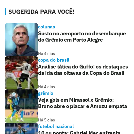
SUGERIDA PARA VOCÊ!
colunas
Susto no aeroporto no desembarque
do Grêmio em Porto Alegre
Há 4 dias
copa do brasil
Análise tática do Guffo: os destaques
da ida das oitavas da Copa do Brasil
Há 4 dias
grêmio
Veja gols em Mirassol x Grêmio:
Bruno abre o placar e Amuzu empata
Há 5 dias
futebol nacional
10 ou ponta: Gabriel Mec enfrenta