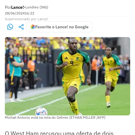
Por
Lance!
•
Londres (ING)
28/06/2024
16:22
Supervisionado
por
Lance!
Favorite o Lance! no Google
Michail Antonio está na mira do Grêmio (ETHAN MILLER /AFP)
O West Ham recusou uma oferta de dois